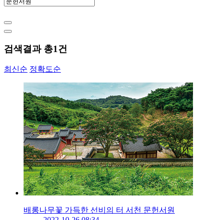
검색결과 총
1
건
최신순
정확도순
배롱나무꽃 가득한 선비의 터 서천 문헌서원
2022-10-26 08:34