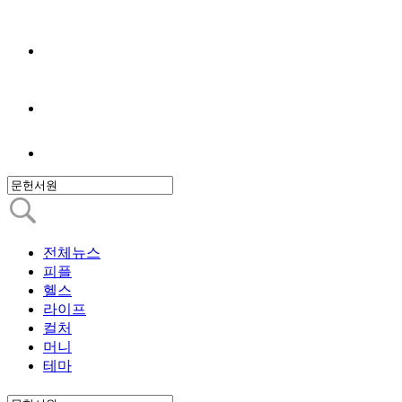
전체뉴스
피플
헬스
라이프
컬처
머니
테마