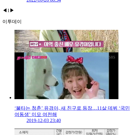
◀
1
▶
이투데이
‘불타는 청춘’ 유경아, 새 친구로 등장…11살 데뷔 ‘국민
여동생’ 미모 여전해
2019-12-03 23:40