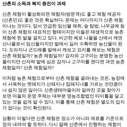
산촌의 소득과 복지 증진이 과제
산촌 체험이 활성화되면 체험자(방문객)도 좋고 체험 제공자
(산촌민)도 좋은 것은 확실하다. 문제는 어디까지가 산촌 체험
이냐는 것이다. 앞서 언급한 임산물 채취, 숲 탐방, 나무공예 등
이 산촌 체험의 대표적인 형태이지만 이들은 태생적으로 농촌
체험에 한 발을 걸치고 있다. 비근한 예로 나물을 산에서 캐면
산나물로서 임산물이지만 밭에서 길러 수확하면 농산물이 된
다. 도라지나 곤드레를 밭에서 캐보고 요리를 해보는 체험은
산촌 체험일까? 농촌 체험일까? 감자와 고구마는 분명한 농산
물이지만 산자락 밭에 심은 감자나 고구마를 캔다면 과연 농촌
체험일까? 산촌 체험일까?
이처럼 농촌 체험으로부터 산촌 체험을 골라내는 것은, 농장에
서 사육하는 멧돼지가 산돼지냐 집돼지냐를 가르는 것만큼이
나 쉽지 않은 일이다. 산촌생태마을이라 알려진 곳을 찾아가
보면 마을의 운영 주체는 대부분 영농조합법인 타이틀을 달고
있는 것을 쉽게 알 수 있다. 이를 통해 산촌 체험은 별도의 입지
가 없다는 것이 확인된다.
상황이 이렇다면 산촌 체험은 장소가 아니라 재료를 기준으로
정의 내려야 할 듯하다. 다시 말해 산촌에서 진행하는 체험이