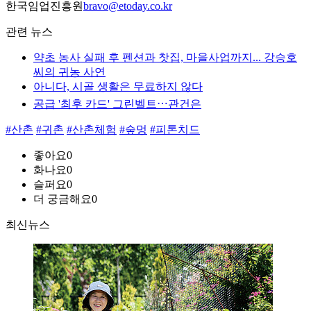
한국임업진흥원
bravo@etoday.co.kr
관련 뉴스
약초 농사 실패 후 펜션과 찻집, 마을사업까지... 강승호
씨의 귀농 사연
아니다, 시골 생활은 무료하지 않다
공급 '최후 카드' 그린벨트⋯관건은
#산촌
#귀촌
#산촌체험
#숲멍
#피톤치드
좋아요
0
화나요
0
슬퍼요
0
더 궁금해요
0
최신뉴스