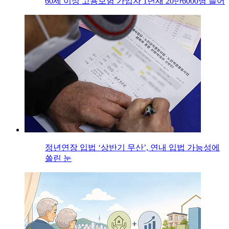
60세 이상 고용보험 가입자 1년새 20만6000명 늘어
정년연장 입법 ‘상반기 무산’, 연내 입법 가능성에
쏠린 눈