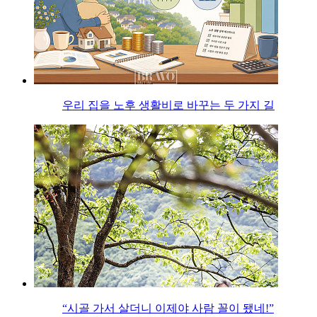
우리 집을 노후 생활비로 바꾸는 두 가지 길
“시골 가서 살더니 이제야 사람 꼴이 됐네!”