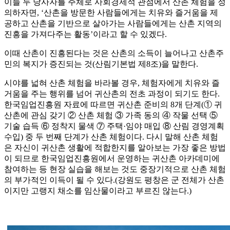
이들 두 당사자를 주체로 사회경제적 관점에서 산촌 체험을 정
의하자면, ‘산촌을 방문한 사람들에게는 치유와 즐거움을 제
공하고 산촌을 기반으로 살아가는 사람들에게는 산촌 지역의
진흥을 가져다주는 활동’이라고 할 수 있겠다.
이때 산촌이 진흥된다는 것은 산촌의 소득이 늘어나고 산촌주
민의 복지가 증진되는 것(산림기본법 제8조)을 말한다.
시야를 넓혀 산촌 체험을 바라볼 경우, 체험자에게 치유와 즐
거움을 주는 행위를 넘어 귀산촌의 전초 과정이 되기도 한다.
한국임업진흥원 자료에 따르면 귀산촌 준비의 8개 단계(① 귀
산촌에 관심 갖기 ② 산촌 체험 ③ 가족 동의 ④ 작물 선택 ⑤
기술 습득 ⑥ 정착지 물색 ⑦ 주택·임야 매입 ⑧ 산림 경영계획
수입) 중 두 번째 단계가 산촌 체험이다. 다시 말해 산촌 체험
은 자신이 귀산촌 생활에 적합한지를 알아보는 가장 좋은 방법
이 되므로 한국임업진흥원에서 운영하는 귀산촌 아카데미에
참여하는 등 현장 실습을 해보는 것도 중장기적으로 산촌 체험
의 부가적인 이득이 될 수 있다.(강원도 평창은 군 전체가 산촌
이지만 고랭지 채소를 임산물이라고 부르진 않는다.)