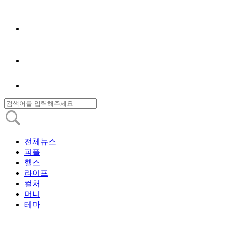
전체뉴스
피플
헬스
라이프
컬처
머니
테마