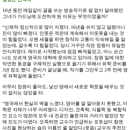
16년 동안 매일같이 글을 쓰는 방송작가로 쉼 없이 달려왔던
그녀가 가드닝에 도전하게 된 이유는 무엇이었을까?
“신체적·정신적으로 많이 지쳤다. 16년을 쉬지 않고 달렸더니
진이 많이 빠졌다. 인풋은 적은데 계속해서 아웃풋을 내는 것
이 힘들었다. 오랜 세월을 하면 창작의 고통이 익숙해질 줄 알
았는데, 갈수록 더 힘들었다. 당시 가꾸던 작은 정원이 유일한
안식처였다. 재미로 시작했는데 점점 빠져들었고, 어느 순간
나도 모르게 영국의 대학에 문의하고 있더라. 정원 일에 대한
막연한 동경을 구체적인 실행으로 옮기기 위해서 유학 준비를
3년 정도 했다. 준비가 끝났을 때, 작가를 그만두고 2주 만에 영
국 유학길에 올랐다.”
아무리 정원이 좋아도, 낯선 땅에서 새로운 학문을 배우는 것
이 쉽지는 않았을 터.
“영국에서 현실의 벽을 느꼈다. 영어를 잘 알아듣지 못했고, 이
학문 자체가 너무 어려웠다. 디자인, 건축학, 식물학 등 복합적
인 요소가 많은데 모두 내 전공인 불문과와 거리가 멀었던 탓
에 진도가 더뎠다. 오죽하면 교수가 언급하는 포토샵이 첨엔
사진을 현상하는 숍의 이름인 줄 알았다.(웃음) 교수의 추천으