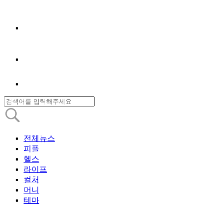
전체뉴스
피플
헬스
라이프
컬처
머니
테마