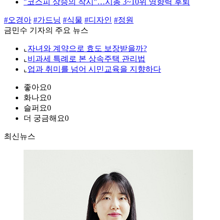
"코스피 상승의 착시"…시총 3~10위 영향력 후퇴
#오경아
#가드닝
#식물
#디자인
#정원
금민수 기자의 주요 뉴스
⌞
자녀와 계약으로 효도 보장받을까?
⌞
비과세 특례로 본 상속주택 관리법
⌞
업과 취미를 넘어 시민교육을 지향하다
좋아요
0
화나요
0
슬퍼요
0
더 궁금해요
0
최신뉴스