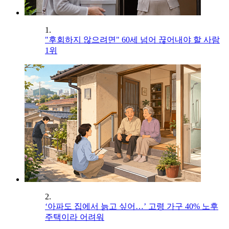
1.
"후회하지 않으려면" 60세 넘어 끊어내야 할 사람
1위
2.
‘아파도 집에서 늙고 싶어…’ 고령 가구 40% 노후
주택이라 어려워