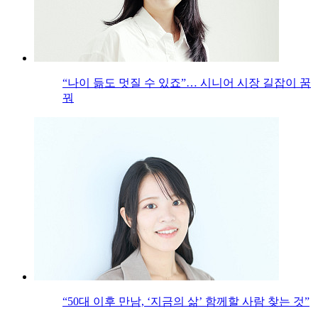
“나이 듦도 멋질 수 있죠”… 시니어 시장 길잡이 꿈
꿔
“50대 이후 만남, ‘지금의 삶’ 함께할 사람 찾는 것”