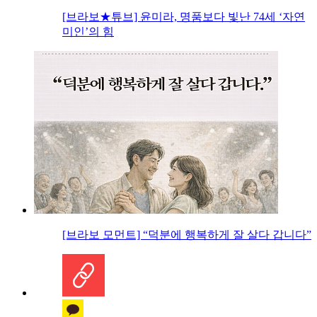
[브라보★튜브] 윤미라, 명품보다 빛난 74세 ‘자연
미인’의 힘
[브라보 모먼트] “덕분에 행복하게 잘 살다 갑니다”