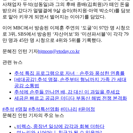
사채업자 두석(성동일)과 그의 후배 종배(김희원)가 떼인 돈을
받으러 갔다가 얼떨결에 9살 승이(하지원·아역 박소이)를 담보
로 맡아 키우게 되면서 벌어지는 이야기를 담았다.
이어 MBC에서 방송된 이제훈 주연의 ‘도굴’이 97만 명 시청으
로 3위, SBS에서 방송된 ‘자산어보’와 ‘미션파서블’이 각각 79
만 명과 45만 명 시청으로 4위와 5위를 기록했다.
문혜진 인턴 기자
hjmoon@etoday.co.kr
관련 뉴스
추석 특집 프로그램으로 자녀ㆍ손주와 풍성한 연휴를
[세대공감] 추석 명절, 손주부터 형님까지 가족 간 세대
공감 소통법
추석에 손주들 만나면 배, 감 대신 이 과일을 주세요
세금은 빠르고 공급은 더디다 부동산 해법 전쟁 본격화
#추석
#명절
#추석특선영화
#미나리
#윤여정
문혜진 인턴 기자의 주요 뉴스
⌞
비렉스, 중장년 일상에 감각과 회복 더하다
⌞
며느리와 시어머니, 친구가 될 수 있을까?