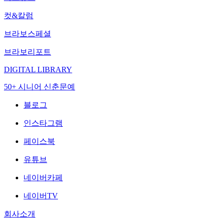
컷&칼럼
브라보스페셜
브라보리포트
DIGITAL LIBRARY
50+ 시니어 신춘문예
블로그
인스타그램
페이스북
유튜브
네이버카페
네이버TV
회사소개