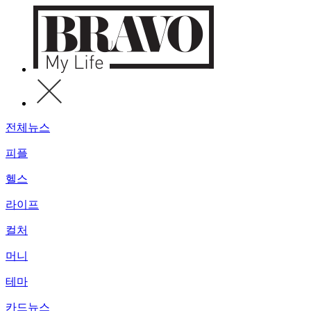
전체뉴스
피플
헬스
라이프
컬처
머니
테마
카드뉴스