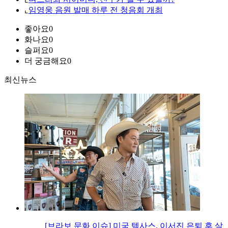
⌞
임영웅 음원 발매 하루 전 청음회 개최
좋아요
0
화나요
0
슬퍼요
0
더 궁금해요
0
최신뉴스
[브라보 문화 이슈] 미국 텍사스, 이서진 은퇴 후 살