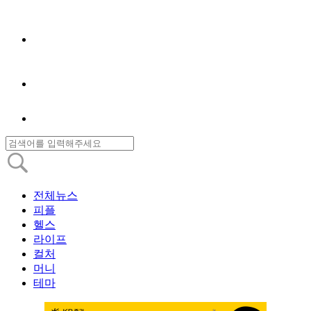
전체뉴스
피플
헬스
라이프
컬처
머니
테마