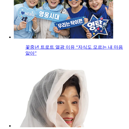
꽃중년 트로트 열광 이유 “자식도 모르는 내 마음
알아”