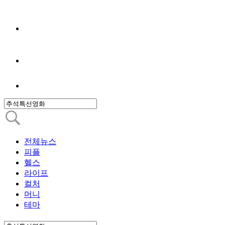
전체뉴스
피플
헬스
라이프
컬처
머니
테마