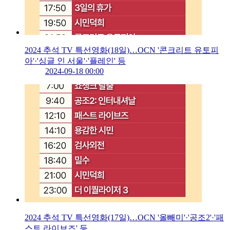
2024 추석 TV 특선영화(18일)…OCN '콘크리트 유토피
아'·'싱글 인 서울'·'플레인' 등
2024-09-18 00:00
2024 추석 TV 특선영화(17일)…OCN '올빼미'·'공조2'·'패
스트 라이브즈' 등