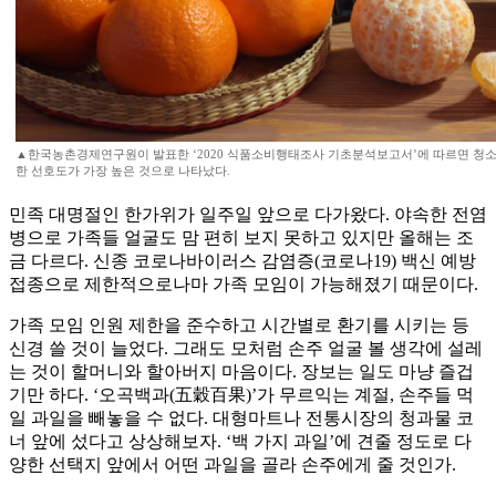
▲한국농촌경제연구원이 발표한 ‘2020 식품소비행태조사 기초분석보고서’에 따르면 청소
한 선호도가 가장 높은 것으로 나타났다.
민족 대명절인 한가위가 일주일 앞으로 다가왔다. 야속한 전염
병으로 가족들 얼굴도 맘 편히 보지 못하고 있지만 올해는 조
금 다르다. 신종 코로나바이러스 감염증(코로나19) 백신 예방
접종으로 제한적으로나마 가족 모임이 가능해졌기 때문이다.
가족 모임 인원 제한을 준수하고 시간별로 환기를 시키는 등
신경 쓸 것이 늘었다. 그래도 모처럼 손주 얼굴 볼 생각에 설레
는 것이 할머니와 할아버지 마음이다. 장보는 일도 마냥 즐겁
기만 하다. ‘오곡백과(五穀百果)’가 무르익는 계절, 손주들 먹
일 과일을 빼놓을 수 없다. 대형마트나 전통시장의 청과물 코
너 앞에 섰다고 상상해보자. ‘백 가지 과일’에 견줄 정도로 다
양한 선택지 앞에서 어떤 과일을 골라 손주에게 줄 것인가.