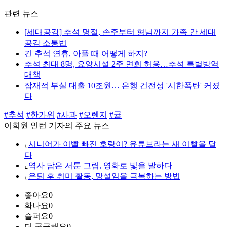
관련 뉴스
[세대공감] 추석 명절, 손주부터 형님까지 가족 간 세대
공감 소통법
긴 추석 연휴, 아플 때 어떻게 하지?
추석 최대 8명, 요양시설 2주 면회 허용…추석 특별방역
대책
잠재적 부실 대출 10조원… 은행 건전성 '시한폭탄' 커졌
다
#추석
#한가위
#사과
#오렌지
#귤
이희원 인턴 기자의 주요 뉴스
⌞
시니어가 이빨 빠진 호랑이? 유튜브라는 새 이빨을 달
다
⌞
역사 담은 서툰 그림, 영화로 빛을 발하다
⌞
은퇴 후 취미 활동, 망설임을 극복하는 방법
좋아요
0
화나요
0
슬퍼요
0
더 궁금해요
0