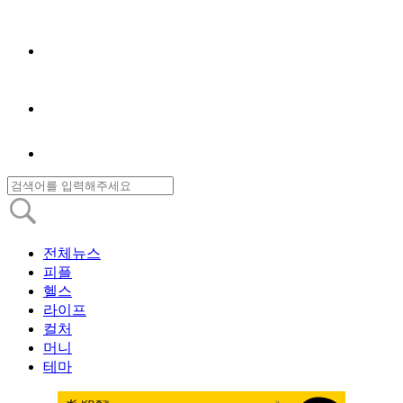
전체뉴스
피플
헬스
라이프
컬처
머니
테마