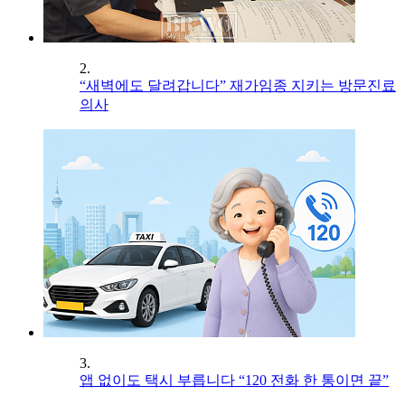
2.
“새벽에도 달려갑니다” 재가임종 지키는 방문진료
의사
3.
앱 없이도 택시 부릅니다 “120 전화 한 통이면 끝”