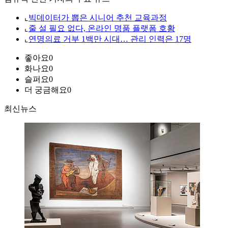
⌞
빅데이터가 뽑은 시니어 추천 교육과정
⌞
줄 설 필요 없다, 온라인 명품 플랫폼 호황
⌞
연명의료 거부 1백만 시대… 관리 인력은 17명
좋아요
0
화나요
0
슬퍼요
0
더 궁금해요
0
최신뉴스