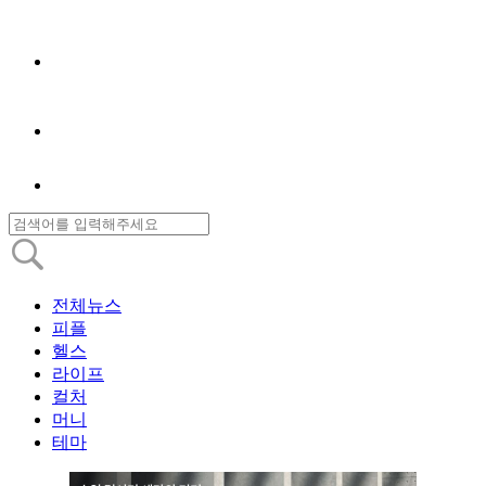
전체뉴스
피플
헬스
라이프
컬처
머니
테마