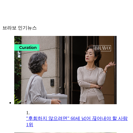
브라보 인기뉴스
1.
"후회하지 않으려면" 60세 넘어 끊어내야 할 사람
1위