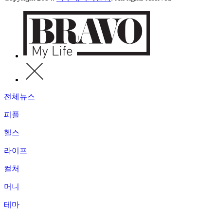
전체뉴스
피플
헬스
라이프
컬처
머니
테마