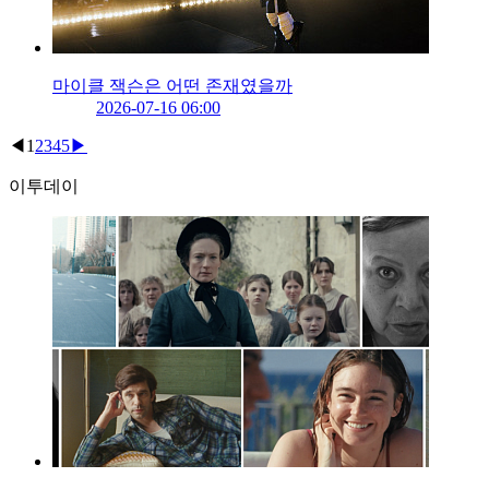
마이클 잭슨은 어떤 존재였을까
2026-07-16 06:00
◀
1
2
3
4
5
▶
이투데이