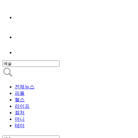
전체뉴스
피플
헬스
라이프
컬처
머니
테마