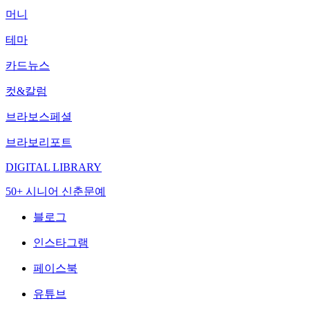
머니
테마
카드뉴스
컷&칼럼
브라보스페셜
브라보리포트
DIGITAL LIBRARY
50+ 시니어 신춘문예
블로그
인스타그램
페이스북
유튜브