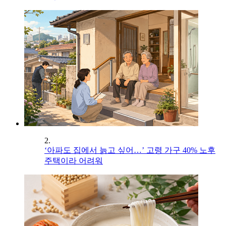
2.
‘아파도 집에서 늙고 싶어…’ 고령 가구 40% 노후
주택이라 어려워