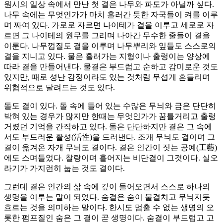
원시의 일상 속에서 만난 첫 결은 나무와 파도가 아닐까 싶다.
나무 속에는 무엇인가가 마치 흘러간 듯한 자국들이 켜를 이루
며 짜여 있다. 가로로 자르면 나이테가 결을 이루고 세로로 자
르면 그 나이테의 원무를 그리며 나아간 무수한 줄들이 결을
이룬다. 나무껍질도 결을 이루며 나무뿌리와 잎들도 스스로의
결을 지니고 있다. 물은 흘러가는 지형이나 출렁이는 양상에
따라 결을 만들어낸다. 물결은 부드럽고 순하고 감미로운 것도
있지만, 때로 성난 감정이라도 있는 것처럼 무섭게 흔들리며
위협적으로 달려드는 것도 있다.
돌도 결이 있다. 돌 속에 들어 있는 수많은 무늬와 금은 단단히
박혀 있는 경우가 많지만 한때는 무엇인가가 꿈틀거리고 출렁
거렸던 기억을 간직하고 있다. 돌은 단단하지만 결은 그 속에
서도 부드러운 활성(活性)을 드러낸다. 조개 무늬도 결이며 그
결이 옮겨온 자개 무늬도 결이다. 결은 인간이 짓는 공예(工藝)
에도 스며들었다. 찰랑이며 흩어지는 비단결이 그것이다. 실오
라기가 가지런히 눕는 것도 결이다.
그런데 결은 인간의 삶 속에 깊이 들어오면서 스스로 하나의
생명을 이루는 말이 되었다. 숨결은 숨이 물결치고 무늬지듯
흐르는 것을 의미하는 말이다. 한시도 멈출 수 없는 생명의 오
롯한 펌프질인 숨은 그 결이 곧 생명이다. 숨결이 부드럽고 고