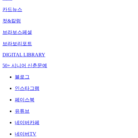
카드뉴스
컷&칼럼
브라보스페셜
브라보리포트
DIGITAL LIBRARY
50+ 시니어 신춘문예
블로그
인스타그램
페이스북
유튜브
네이버카페
네이버TV