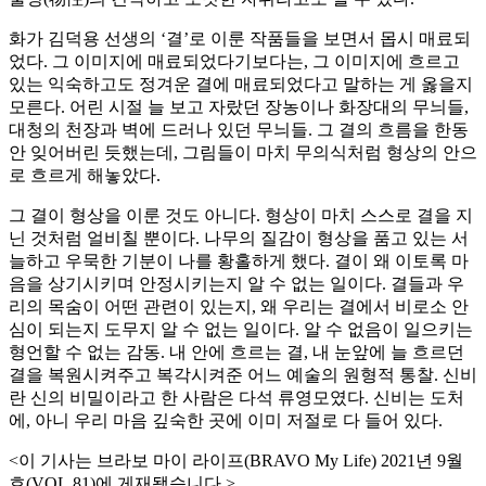
화가 김덕용 선생의 ‘결’로 이룬 작품들을 보면서 몹시 매료되
었다. 그 이미지에 매료되었다기보다는, 그 이미지에 흐르고
있는 익숙하고도 정겨운 결에 매료되었다고 말하는 게 옳을지
모른다. 어린 시절 늘 보고 자랐던 장농이나 화장대의 무늬들,
대청의 천장과 벽에 드러나 있던 무늬들. 그 결의 흐름을 한동
안 잊어버린 듯했는데, 그림들이 마치 무의식처럼 형상의 안으
로 흐르게 해놓았다.
그 결이 형상을 이룬 것도 아니다. 형상이 마치 스스로 결을 지
닌 것처럼 얼비칠 뿐이다. 나무의 질감이 형상을 품고 있는 서
늘하고 우묵한 기분이 나를 황홀하게 했다. 결이 왜 이토록 마
음을 상기시키며 안정시키는지 알 수 없는 일이다. 결들과 우
리의 목숨이 어떤 관련이 있는지, 왜 우리는 결에서 비로소 안
심이 되는지 도무지 알 수 없는 일이다. 알 수 없음이 일으키는
형언할 수 없는 감동. 내 안에 흐르는 결, 내 눈앞에 늘 흐르던
결을 복원시켜주고 복각시켜준 어느 예술의 원형적 통찰. 신비
란 신의 비밀이라고 한 사람은 다석 류영모였다. 신비는 도처
에, 아니 우리 마음 깊숙한 곳에 이미 저절로 다 들어 있다.
<이 기사는 브라보 마이 라이프(BRAVO My Life) 2021년 9월
호(VOL.81)에 게재됐습니다.>