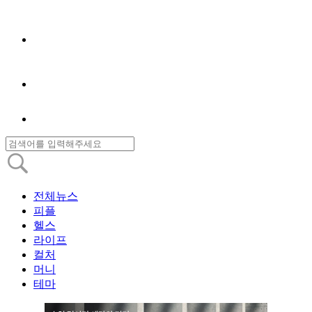
전체뉴스
피플
헬스
라이프
컬처
머니
테마