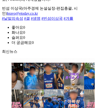
빈섬 이상국(아주경제 논설실장-편집총괄, 시
인)
bravo@etoday.co.kr
#낱말의속성
#결
#생명
#빈섬이상국
#겨를
좋아요
0
화나요
0
슬퍼요
0
더 궁금해요
0
최신뉴스