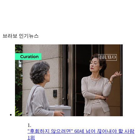
브라보 인기뉴스
1.
"후회하지 않으려면" 60세 넘어 끊어내야 할 사람
1위