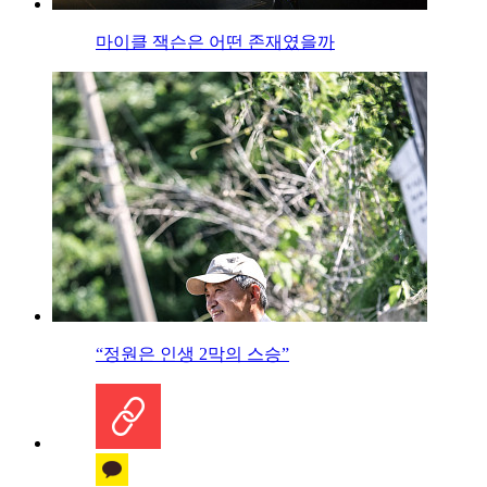
마이클 잭슨은 어떤 존재였을까
“정원은 인생 2막의 스승”