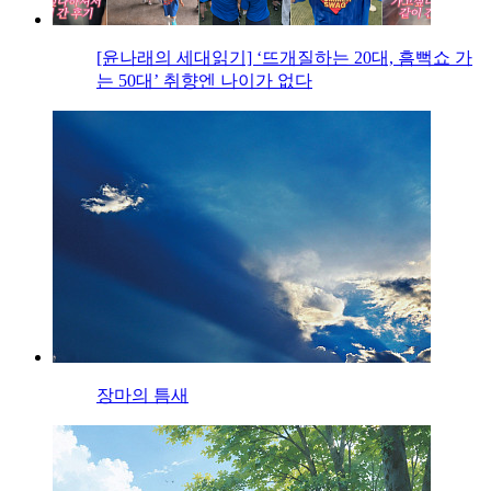
[윤나래의 세대읽기] ‘뜨개질하는 20대, 흠뻑쇼 가
는 50대’ 취향엔 나이가 없다
장마의 틈새