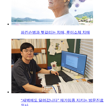
파킨슨병과 헷갈리는 치매, 루이소체 치매
“새벽에도 달려갑니다” 재가임종 지키는 방문진료
의사