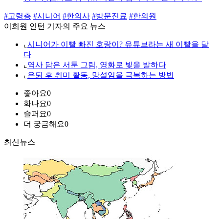
#고령층
#시니어
#한의사
#방문진료
#한의원
이희원 인턴 기자의 주요 뉴스
⌞
시니어가 이빨 빠진 호랑이? 유튜브라는 새 이빨을 달
다
⌞
역사 담은 서툰 그림, 영화로 빛을 발하다
⌞
은퇴 후 취미 활동, 망설임을 극복하는 방법
좋아요
0
화나요
0
슬퍼요
0
더 궁금해요
0
최신뉴스