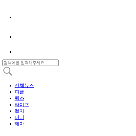
전체뉴스
피플
헬스
라이프
컬처
머니
테마