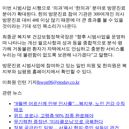
이번 시범사업 시행으로 ‘의과’에서 ‘한의과’ 분야로 방문진료
분야가 확대된다. 한의 방문진료 참여 기관은 300여개인 의사
방문진료 대비 4배 이상 많기 때문에 더 큰 효과를 볼 수 있을
것이라는 기대 섞인 목소리가 나온다.
최종균 복지부 건강보험정책국장은 “향후 시범사업을 운영하
며 나타나는 개선 필요사항과 성과 등을 종합적으로 분석·평
가해 거동불편 환자가 자택에서도 안심하고 충분한 서비스를
누리는 데 불편함이 없도록 보완해 나가겠다”고 말했다.
방문진료 시범사업에 참여하고 있는 일반 의원 및 한의원은 복
지부와 심평원 홈페이지에서 확인할 수 있다.
이희원 인턴 기자
lhwon96@etoday.co.kr
관련 뉴스
“8월엔 어르신께 안부 인사를”…복지부, 노인 건강 수칙
배포
위드 코로나, 고령층 90% 접종 완료해야
무기력한 중장년, '미라클모닝'으로 극복한다
정부 공급카드 임박… 서울시 협의·주민 설득이 관건