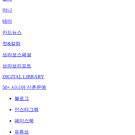
머니
테마
카드뉴스
컷&칼럼
브라보스페셜
브라보리포트
DIGITAL LIBRARY
50+ 시니어 신춘문예
블로그
인스타그램
페이스북
유튜브