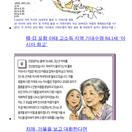
韓·日 포함 아태 고소득 지역 기대수명 84.1세 ‘아
시아 최고’
치매, 거울을 보고 대화한다면