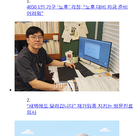
1.
4050 1인 가구 ‘노후’ 걱정, “노후 대비 자금 준비
어려워”
2.
“새벽에도 달려갑니다” 재가임종 지키는 방문진료
의사