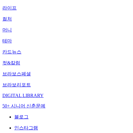
라이프
컬처
머니
테마
카드뉴스
컷&칼럼
브라보스페셜
브라보리포트
DIGITAL LIBRARY
50+ 시니어 신춘문예
블로그
인스타그램