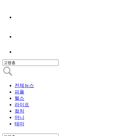
전체뉴스
피플
헬스
라이프
컬처
머니
테마