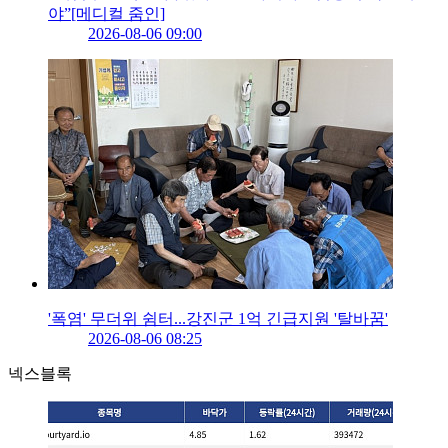
야”[메디컬 줌인]
2026-08-06 09:00
'폭염' 무더위 쉼터...강진군 1억 긴급지원 '탈바꿈'
2026-08-06 08:25
넥스블록