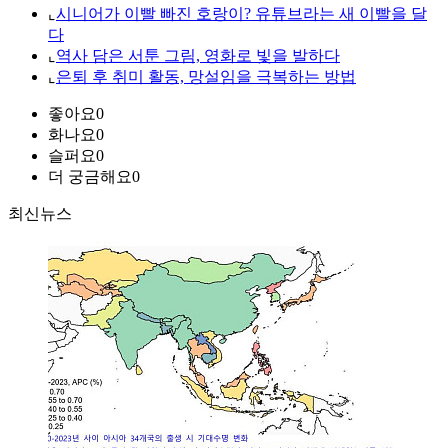
⌞
시니어가 이빨 빠진 호랑이? 유튜브라는 새 이빨을 달
다
⌞
역사 담은 서툰 그림, 영화로 빛을 발하다
⌞
은퇴 후 취미 활동, 망설임을 극복하는 방법
좋아요
0
화나요
0
슬퍼요
0
더 궁금해요
0
최신뉴스