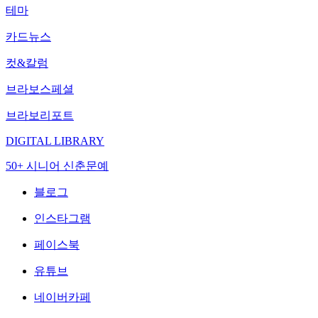
테마
카드뉴스
컷&칼럼
브라보스페셜
브라보리포트
DIGITAL LIBRARY
50+ 시니어 신춘문예
블로그
인스타그램
페이스북
유튜브
네이버카페