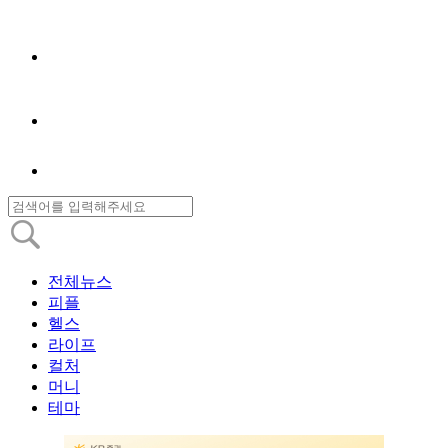
전체뉴스
피플
헬스
라이프
컬처
머니
테마