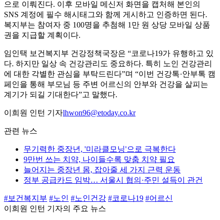
으로 이뤄진다. 이후 모바일 메신저 화면을 캡처해 본인의
SNS 계정에 필수 해시태그와 함께 게시하고 인증하면 된다.
복지부는 참여자 중 100명을 추첨해 1만 원 상당 모바일 상품
권을 지급할 계획이다.
임인택 보건복지부 건강정책국장은 “코로나19가 유행하고 있
다. 하지만 일상 속 건강관리도 중요하다. 특히 노인 건강관리
에 대한 각별한 관심을 부탁드린다”며 “이번 건강톡·안부톡 캠
페인을 통해 부모님 등 주변 어르신의 안부와 건강을 살피는
계기가 되길 기대한다”고 말했다.
이희원 인턴 기자
lhwon96@etoday.co.kr
관련 뉴스
무기력한 중장년, '미라클모닝'으로 극복한다
9만번 쓰는 치약, 나이들수록 맞춤 치약 필요
늘어지는 중장년 몸, 잡아줄 세 가지 근력 운동
정부 공급카드 임박… 서울시 협의·주민 설득이 관건
#보건복지부
#노인
#노인건강
#코로나19
#어르신
이희원 인턴 기자의 주요 뉴스