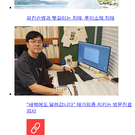
파킨슨병과 헷갈리는 치매, 루이소체 치매
“새벽에도 달려갑니다” 재가임종 지키는 방문진료
의사