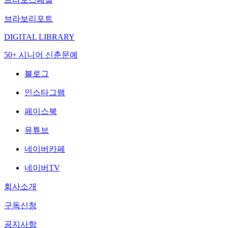
브라보리포트
DIGITAL LIBRARY
50+ 시니어 신춘문예
블로그
인스타그램
페이스북
유튜브
네이버카페
네이버TV
회사소개
구독신청
공지사항