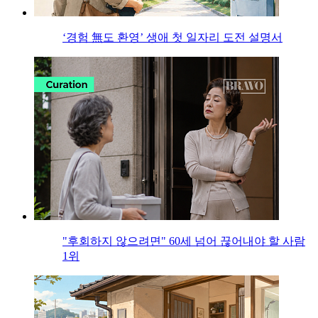
‘경험 無도 환영’ 생애 첫 일자리 도전 설명서
"후회하지 않으려면" 60세 넘어 끊어내야 할 사람
1위