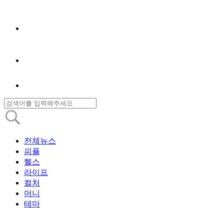
전체뉴스
피플
헬스
라이프
컬처
머니
테마