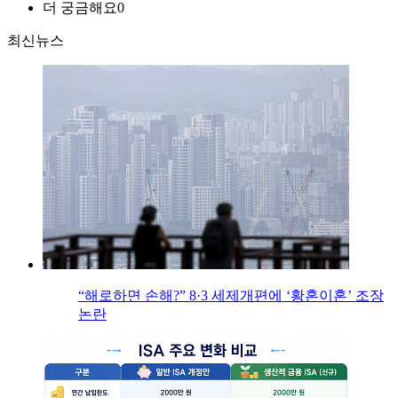
더 궁금해요
0
최신뉴스
“해로하면 손해?” 8·3 세제개편에 ‘황혼이혼’ 조장
논란