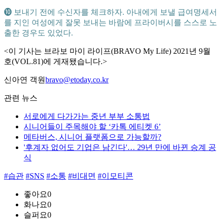
➓ 보내기 전에 수신자를 체크하자. 아내에게 보낼 급여명세서
를 지인 여성에게 잘못 보내는 바람에 프라이버시를 스스로 노
출한 경우도 있었다.
<이 기사는 브라보 마이 라이프(BRAVO My Life) 2021년 9월
호(VOL.81)에 게재됐습니다.>
신아연 객원
bravo@etoday.co.kr
관련 뉴스
서로에게 다가가는 중년 부부 소통법
시니어들이 주목해야 할 ‘카톡 에티켓 6’
메타버스, 시니어 플랫폼으로 가능할까?
'후계자 없어도 기업은 남긴다'… 29년 만에 바뀐 승계 공
식
#습관
#SNS
#소통
#비대면
#이모티콘
좋아요
0
화나요
0
슬퍼요
0