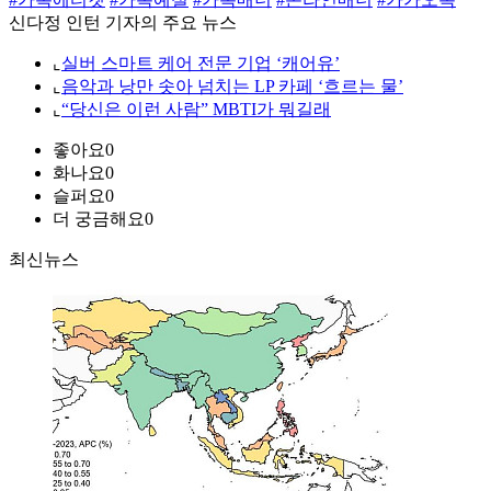
신다정 인턴 기자의 주요 뉴스
⌞
실버 스마트 케어 전문 기업 ‘캐어유’
⌞
음악과 낭만 솟아 넘치는 LP 카페 ‘흐르는 물’
⌞
“당신은 이런 사람” MBTI가 뭐길래
좋아요
0
화나요
0
슬퍼요
0
더 궁금해요
0
최신뉴스