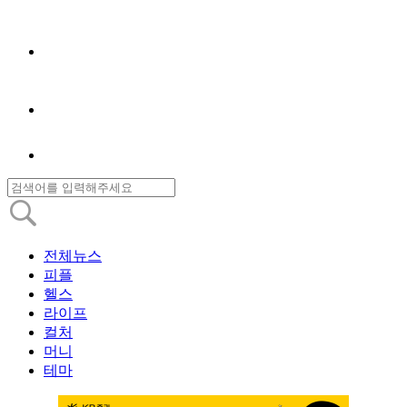
전체뉴스
피플
헬스
라이프
컬처
머니
테마