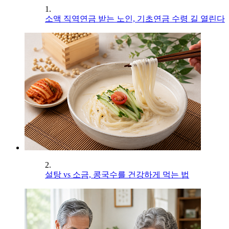
1.
소액 직역연금 받는 노인, 기초연금 수령 길 열린다
2.
설탕 vs 소금, 콩국수를 건강하게 먹는 법