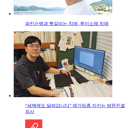
파킨슨병과 헷갈리는 치매, 루이소체 치매
“새벽에도 달려갑니다” 재가임종 지키는 방문진료
의사