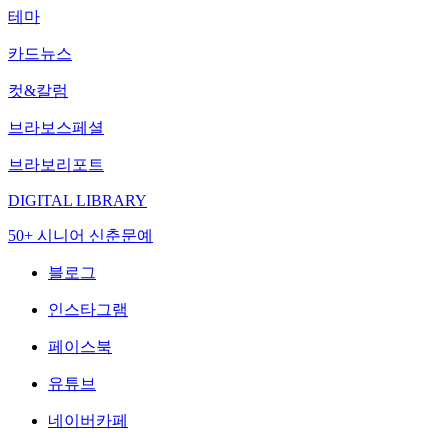
테마
카드뉴스
컷&칼럼
브라보스페셜
브라보리포트
DIGITAL LIBRARY
50+ 시니어 신춘문예
블로그
인스타그램
페이스북
유튜브
네이버카페