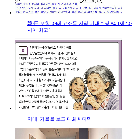
韓·日 포함 아태 고소득 지역 기대수명 84.1세 ‘아
시아 최고’
치매, 거울을 보고 대화한다면