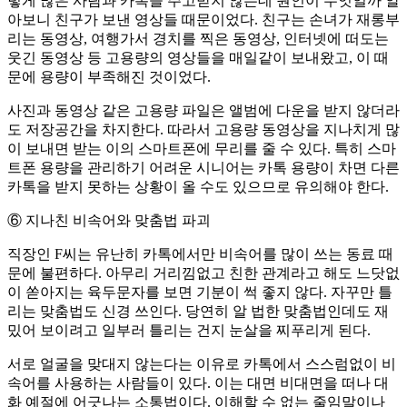
렇게 많은 사람과 카톡을 주고받지 않는데 원인이 무엇일까 알
아보니 친구가 보낸 영상들 때문이었다. 친구는 손녀가 재롱부
리는 동영상, 여행가서 경치를 찍은 동영상, 인터넷에 떠도는
웃긴 동영상 등 고용량의 영상들을 매일같이 보내왔고, 이 때
문에 용량이 부족해진 것이었다.
사진과 동영상 같은 고용량 파일은 앨범에 다운을 받지 않더라
도 저장공간을 차지한다. 따라서 고용량 동영상을 지나치게 많
이 보내면 받는 이의 스마트폰에 무리를 줄 수 있다. 특히 스마
트폰 용량을 관리하기 어려운 시니어는 카톡 용량이 차면 다른
카톡을 받지 못하는 상황이 올 수도 있으므로 유의해야 한다.
⑥ 지나친 비속어와 맞춤법 파괴
직장인 F씨는 유난히 카톡에서만 비속어를 많이 쓰는 동료 때
문에 불편하다. 아무리 거리낌없고 친한 관계라고 해도 느닷없
이 쏟아지는 육두문자를 보면 기분이 썩 좋지 않다. 자꾸만 틀
리는 맞춤법도 신경 쓰인다. 당연히 알 법한 맞춤법인데도 재
밌어 보이려고 일부러 틀리는 건지 눈살을 찌푸리게 된다.
서로 얼굴을 맞대지 않는다는 이유로 카톡에서 스스럼없이 비
속어를 사용하는 사람들이 있다. 이는 대면 비대면을 떠나 대
화 예절에 어긋나는 소통법이다. 이해할 수 없는 줄임말이나