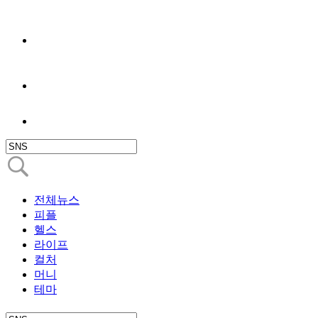
전체뉴스
피플
헬스
라이프
컬처
머니
테마