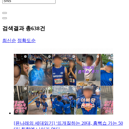
검색결과 총
638
건
최신순
정확도순
[윤나래의 세대읽기] ‘뜨개질하는 20대, 흠뻑쇼 가는 50