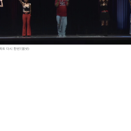
젝트 다시 한번'(엠넷)