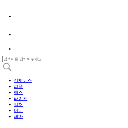
전체뉴스
피플
헬스
라이프
컬처
머니
테마