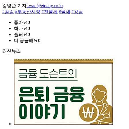
강영관 기자
kwan@etoday.co.kr
#칼럼
#부동산시장
#전월세
#월세
#강남
좋아요
0
화나요
0
슬퍼요
0
더 궁금해요
0
최신뉴스