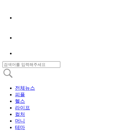
전체뉴스
피플
헬스
라이프
컬처
머니
테마