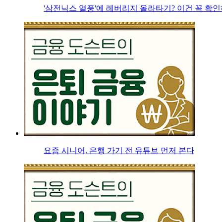
'삼전닉스 열풍'에 레버리지 올라타기? 이건 꼭 확
요즘 시니어, 은행 가기 전 유튜브 먼저 본다