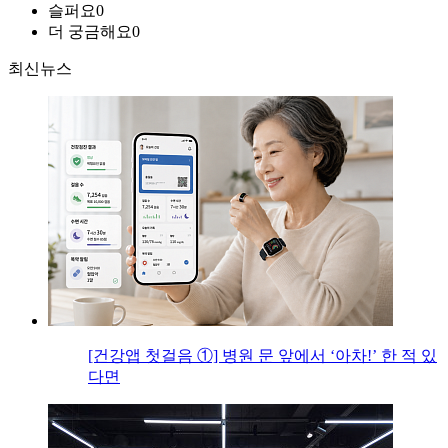
슬퍼요
0
더 궁금해요
0
최신뉴스
[건강앱 첫걸음 ①] 병원 문 앞에서 ‘아차!’ 한 적 있
다면