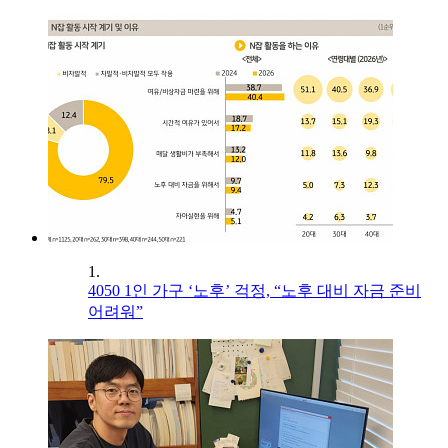
1.
4050 1인 가구 ‘노후’ 걱정, “노후 대비 자금 준비
어려워”