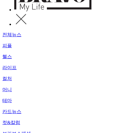
전체뉴스
피플
헬스
라이프
컬처
머니
테마
카드뉴스
컷&칼럼