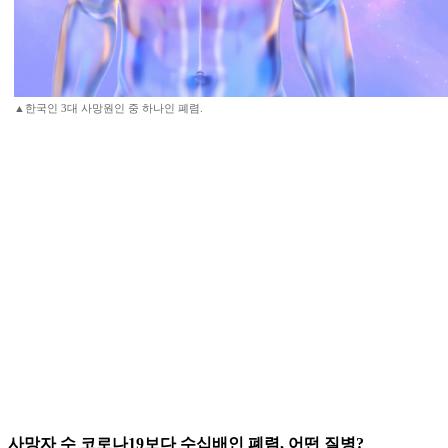
▲한국인 3대 사망원인 중 하나인 폐렴.
사망자 수 코로나19보다 수십배인 폐렴, 어떤 질병?