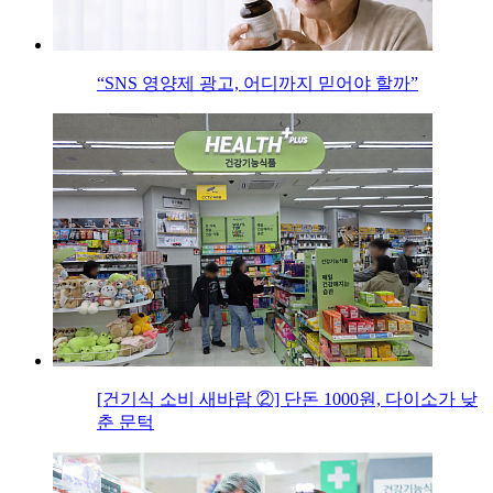
“SNS 영양제 광고, 어디까지 믿어야 할까”
[건기식 소비 새바람 ②] 단돈 1000원, 다이소가 낮
춘 문턱