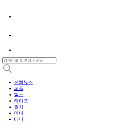
전체뉴스
피플
헬스
라이프
컬처
머니
테마