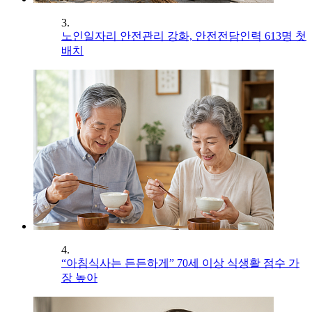
3.
노인일자리 안전관리 강화, 안전전담인력 613명 첫
배치
4.
“아침식사는 든든하게” 70세 이상 식생활 점수 가
장 높아