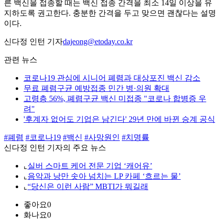
른 백신을 접종할 때는 백신 접종 간격을 최소 14일 이상을 유
지하도록 권고한다. 충분한 간격을 두고 맞으면 괜찮다는 설명
이다.
신다정 인턴 기자
dajeong@etoday.co.kr
관련 뉴스
코로나19 관심에 시니어 폐렴과 대상포진 백신 감소
무료 폐렴구균 예방접종 민간 병·의원 확대
고령층 56%, 폐렴구균 백신 미접종 "코로나 합병증 우
려"
'후계자 없어도 기업은 남긴다' 29년 만에 바뀐 승계 공식
#폐렴
#코로나19
#백신
#사망원인
#치명률
신다정 인턴 기자의 주요 뉴스
⌞
실버 스마트 케어 전문 기업 ‘캐어유’
⌞
음악과 낭만 솟아 넘치는 LP 카페 ‘흐르는 물’
⌞
“당신은 이런 사람” MBTI가 뭐길래
좋아요
0
화나요
0