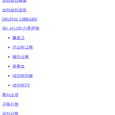
브라보스페셜
브라보리포트
DIGITAL LIBRARY
50+ 시니어 신춘문예
블로그
인스타그램
페이스북
유튜브
네이버카페
네이버TV
회사소개
구독신청
공지사항