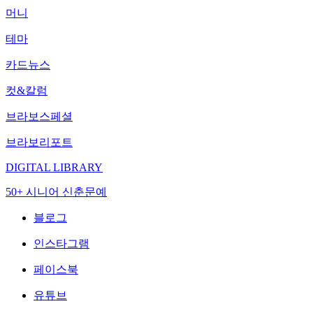
머니
테마
카드뉴스
컷&칼럼
브라보스페셜
브라보리포트
DIGITAL LIBRARY
50+ 시니어 신춘문예
블로그
인스타그램
페이스북
유튜브