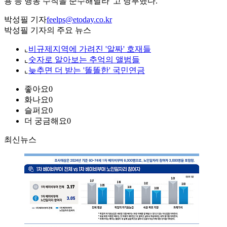
용 등 행동 수칙을 준수해달라”고 당부했다.
박성필 기자
feelps@etoday.co.kr
박성필 기자의 주요 뉴스
⌞
비규제지역에 가려진 '알짜' 호재들
⌞
숫자로 알아보는 추억의 앨범들
⌞
늦추면 더 받는 '똘똘한' 국민연금
좋아요
0
화나요
0
슬퍼요
0
더 궁금해요
0
최신뉴스