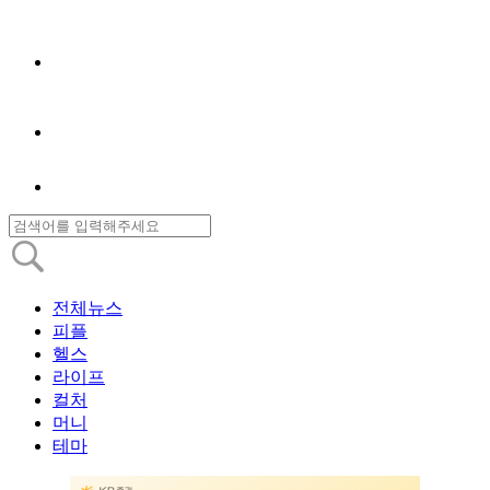
전체뉴스
피플
헬스
라이프
컬처
머니
테마