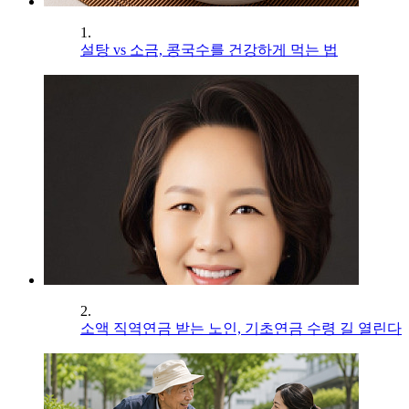
1.
설탕 vs 소금, 콩국수를 건강하게 먹는 법
2.
소액 직역연금 받는 노인, 기초연금 수령 길 열린다