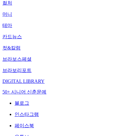
컬처
머니
테마
카드뉴스
컷&칼럼
브라보스페셜
브라보리포트
DIGITAL LIBRARY
50+ 시니어 신춘문예
블로그
인스타그램
페이스북