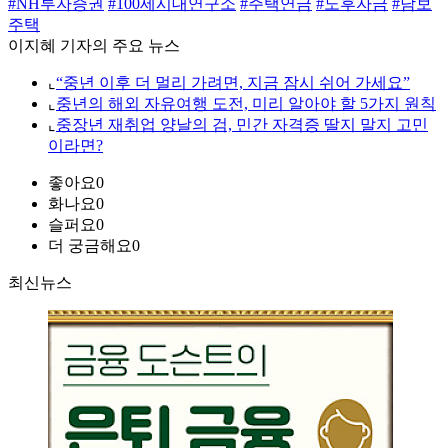
#NH투자증권
#100세시대연구소
#주택연금
#노후자금
#담보
주택
이지혜 기자의 주요 뉴스
⌞
“중년 이후 더 멀리 가려면, 지금 잠시 쉬어 가세요”
⌞
중년의 해외 자유여행 도전, 미리 알아야 할 5가지 원칙
⌞
중장년 재취업 양날의 검, 민간 자격증 딸지 말지 고민
이라면?
좋아요
0
화나요
0
슬퍼요
0
더 궁금해요
0
최신뉴스