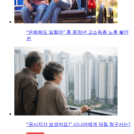
“은퇴해도 일할까” 美 중장년 고소득층 노후 불안
커
“공시지가 보셨어요?” 시니어에게 닥칠 청구서는?