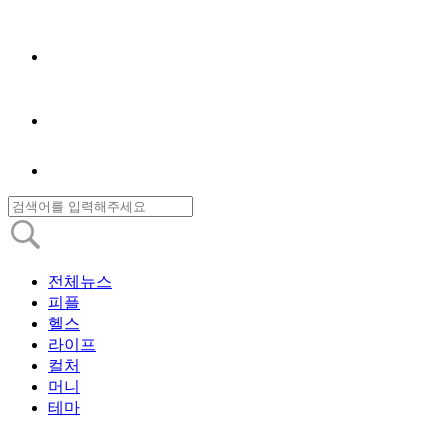
전체뉴스
피플
헬스
라이프
컬처
머니
테마