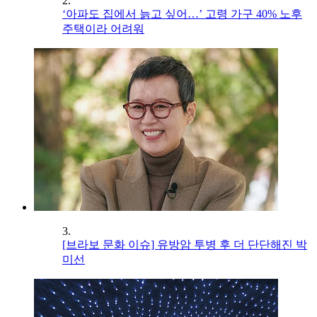
2.
‘아파도 집에서 늙고 싶어…’ 고령 가구 40% 노후
주택이라 어려워
3.
[브라보 문화 이슈] 유방암 투병 후 더 단단해진 박
미선