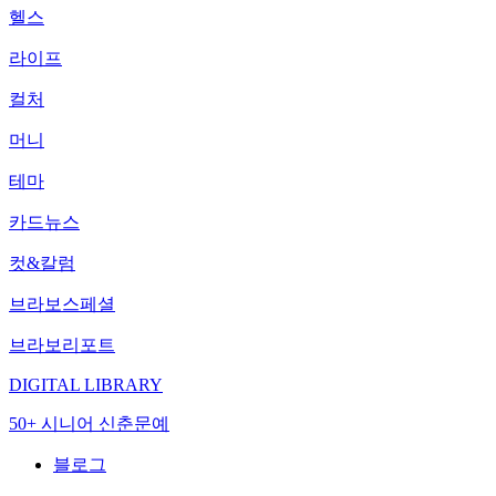
헬스
라이프
컬처
머니
테마
카드뉴스
컷&칼럼
브라보스페셜
브라보리포트
DIGITAL LIBRARY
50+ 시니어 신춘문예
블로그