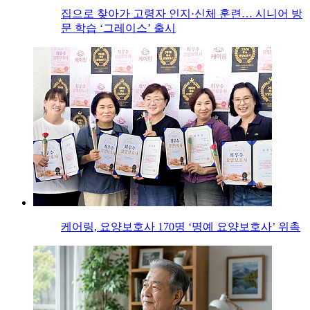
집으로 찾아가 고령자 인지·신체 훈련… 시니어 방
문 학습 ‘그레이스’ 출시
케어링, 요양보호사 170명 ‘명예 요양보호사’ 위촉