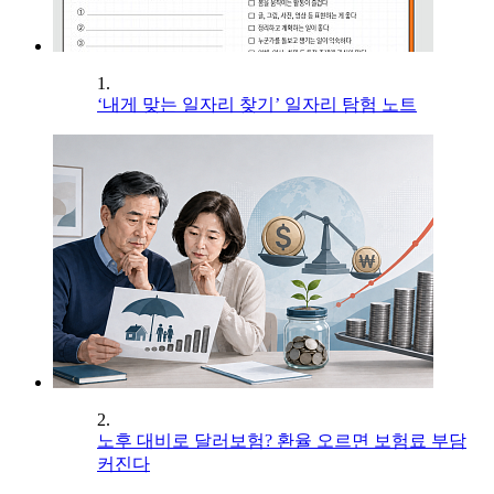
1.
‘내게 맞는 일자리 찾기’ 일자리 탐험 노트
2.
노후 대비로 달러보험? 환율 오르면 보험료 부담
커진다