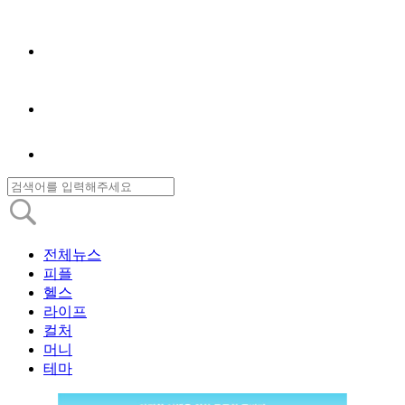
전체뉴스
피플
헬스
라이프
컬처
머니
테마