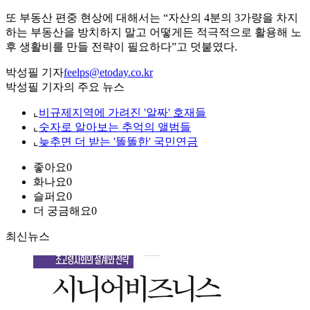
또 부동산 편중 현상에 대해서는 “자산의 4분의 3가량을 차지
하는 부동산을 방치하지 말고 어떻게든 적극적으로 활용해 노
후 생활비를 만들 전략이 필요하다”고 덧붙였다.
박성필 기자
feelps@etoday.co.kr
박성필 기자의 주요 뉴스
⌞
비규제지역에 가려진 '알짜' 호재들
⌞
숫자로 알아보는 추억의 앨범들
⌞
늦추면 더 받는 '똘똘한' 국민연금
좋아요
0
화나요
0
슬퍼요
0
더 궁금해요
0
최신뉴스