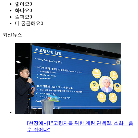
좋아요
0
화나요
0
슬퍼요
0
더 궁금해요
0
최신뉴스
[현장에서] "고령자를 위한 계란 단백질, 소화ㆍ흡
수 뛰어나"