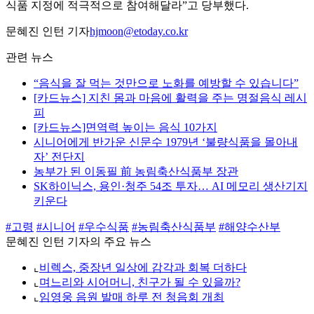
식품 지정에 적극적으로 참여해달라”고 당부했다.
문혜진 인턴 기자
hjmoon@etoday.co.kr
관련 뉴스
“음식을 잘 먹는 것만으로 노화를 예방할 수 있습니다”
[카드뉴스] 지친 몸과 마음에 활력을 주는 명절음식 레시
피
[카드뉴스]면역력 높이는 음식 10가지
시니어에게 반가운 신문수 1979년 ‘불량식품을 몰아내
자’ 전단지
농부가 된 이동필 前 농림축산식품부 장관
SK하이닉스, 용인·청주 54조 투자… AI 메모리 생산기지
키운다
#고령
#시니어
#우수식품
#농림축산식품부
#해양수산부
문혜진 인턴 기자의 주요 뉴스
⌞
비렉스, 중장년 일상에 감각과 회복 더하다
⌞
며느리와 시어머니, 친구가 될 수 있을까?
⌞
임영웅 음원 발매 하루 전 청음회 개최