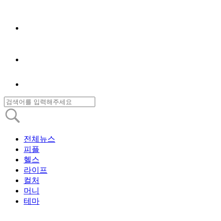
전체뉴스
피플
헬스
라이프
컬처
머니
테마