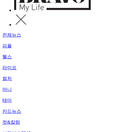
전체뉴스
피플
헬스
라이프
컬처
머니
테마
카드뉴스
컷&칼럼