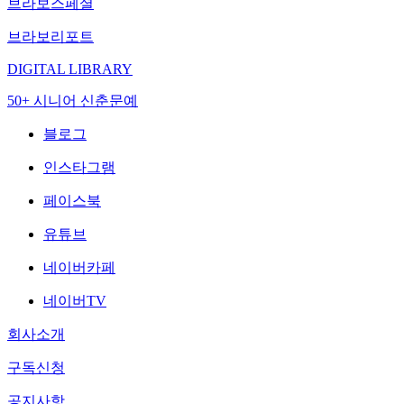
브라보스페셜
브라보리포트
DIGITAL LIBRARY
50+ 시니어 신춘문예
블로그
인스타그램
페이스북
유튜브
네이버카페
네이버TV
회사소개
구독신청
공지사항