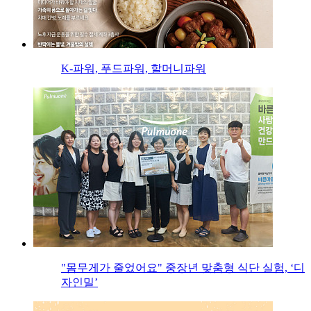
K-파워, 푸드파워, 할머니파워
"몸무게가 줄었어요" 중장년 맞춤형 식단 실험, ‘디
자인밀’