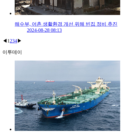
해수부, 어촌 생활환경 개선 위해 빈집 정비 추진
2024-08-28 08:13
◀
1
2
3
4
▶
이투데이