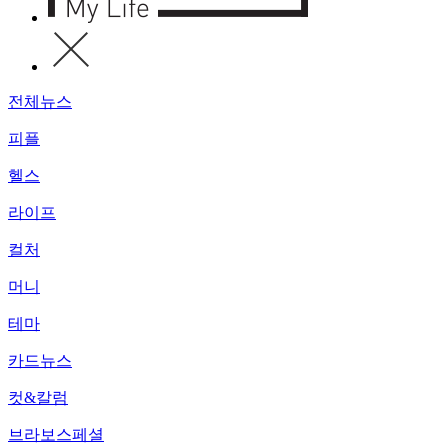
전체뉴스
피플
헬스
라이프
컬처
머니
테마
카드뉴스
컷&칼럼
브라보스페셜