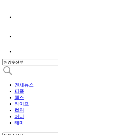
전체뉴스
피플
헬스
라이프
컬처
머니
테마