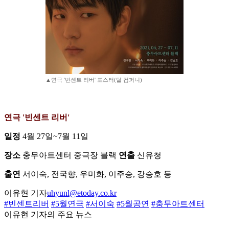
▲연극 '빈센트 리버' 포스터(달 컴퍼니)
연극 '빈센트 리버'
일정
4월 27일~7월 11일
장소
충무아트센터 중극장 블랙
연출
신유청
출연
서이숙, 전국향, 우미화, 이주승, 강승호 등
이유현 기자
uhyunl@etoday.co.kr
#빈센트리버
#5월연극
#서이숙
#5월공연
#충무아트센터
이유현 기자의 주요 뉴스