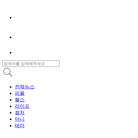
전체뉴스
피플
헬스
라이프
컬처
머니
테마