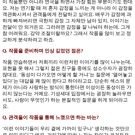
이 작품뿐만 아니라 연극을 하면서 가장 힘든 부분이기도 한데
요. 저는 연기할 때 저 혼자 감정을 느끼는 게 아니라 이 감정을
객관화시켜서 관객들에게 전달하고 싶어요. 배우가 감정에 과
하게 빠져버리면 극한의 감정 그 자체만 남아 있지, 이야기는
전달이 안 되거든요. 그러려면 감정을 잘 나눠야 하는데, 그게
참 어려워요. 강약 조절이랄까요? 그래서 작품을 많이 보고 정
교하게 분석하려고 하죠.
Q. 작품을 준비하며 인상 깊었던 점은?
작품 연습하면서 저희끼리 이런저런 이야기를 많이 나누는데,
표현을 못 해서 그렇지 젊은 친구들 중에도 성소수자가 굉장히
많대요. ‘동성이 다가오면 어떻게 할 거냐’는 질문에 ‘열어놓고
있다’는 대답을 꽤 많이 한다고 하더라고요. 단순히 섹스의 문
제가 아니라 사랑하는 방식이 통한다면 이성이든 동성이든 가
리지 않는다는 거예요. 기성세대 입장에서는 굉장히 놀라우면
서도, 사랑이 무엇인가 하는 본질적인 질문을 하게 되더라고
요.
Q. 관객들이 작품을 통해 느꼈으면 하는 바는?
‘이런 이야기들이 우리 곁에 가까이 있구나’ 생각하는 것만으
로 의미 있다고 봐요. 거리감에 따라 느끼는 차이가 크거든요.