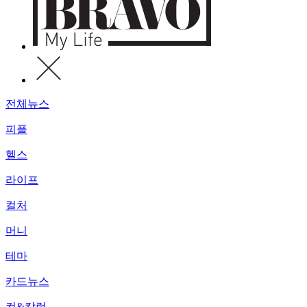
전체뉴스
피플
헬스
라이프
컬처
머니
테마
카드뉴스
컷&칼럼