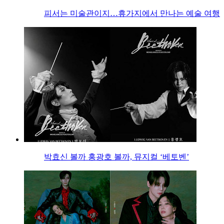
피서는 미술관이지…휴가지에서 만나는 예술 여행
박효신 볼까 홍광호 볼까, 뮤지컬 ‘베토벤’