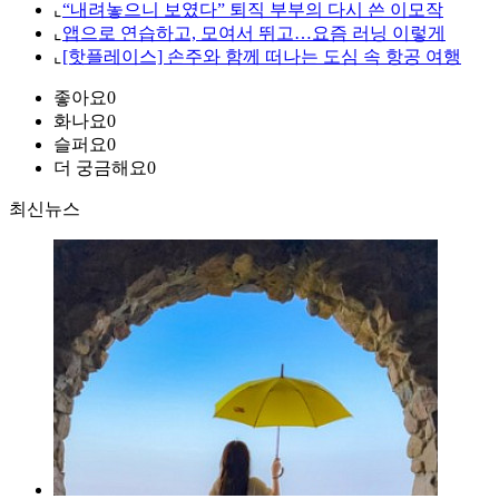
⌞
“내려놓으니 보였다” 퇴직 부부의 다시 쓴 이모작
⌞
앱으로 연습하고, 모여서 뛰고…요즘 러닝 이렇게
⌞
[핫플레이스] 손주와 함께 떠나는 도심 속 항공 여행
좋아요
0
화나요
0
슬퍼요
0
더 궁금해요
0
최신뉴스