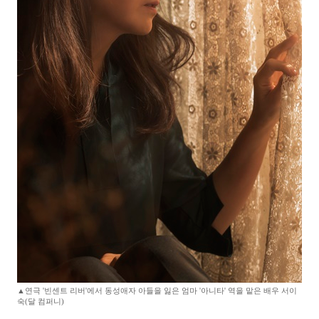
▲연극 '빈센트 리버'에서 동성애자 아들을 잃은 엄마 '아니타' 역을 맡은 배우 서이
숙(달 컴퍼니)