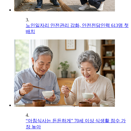
3.
노인일자리 안전관리 강화, 안전전담인력 613명 첫
배치
4.
“아침식사는 든든하게” 70세 이상 식생활 점수 가
장 높아