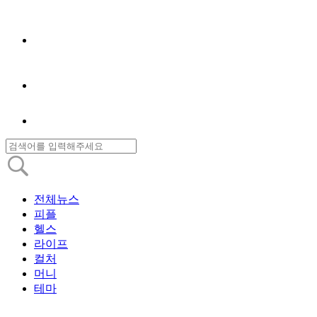
전체뉴스
피플
헬스
라이프
컬처
머니
테마