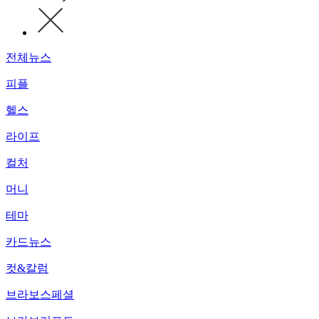
전체뉴스
피플
헬스
라이프
컬처
머니
테마
카드뉴스
컷&칼럼
브라보스페셜