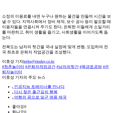
소정의 이용료를 내면 누구나 원하는 물건을 만들며 시간을 보
낼 수 있다. 지역사회에서 장비 제작, 보수 공사 등이 필요할 때
이용자들을 연결시켜 주기도 한다. 은퇴한 이들에게 소일거리
를 마련하고, 취미 생활을 즐기고, 사회생활을 이어가도록 돕
는다.
전북도는 남자의 헛간을 국내 실정에 맞게 변형, 도입하여 전
국 최초로 은퇴자 작업공간을 조성했다.
이호성 기자
leehs@etoday.co.kr
#청춘놀이터
#은퇴자작업공간
#남자의헛간
#목금토공방
#은
퇴자놀이터
이호성 기자의 주요 뉴스
⌞
인공지능 트레이너를 만나다
⌞
다시 찾은 출근길의 행복
⌞
여행의 꿈으로 일군 명품 제국
좋아요
0
화나요
0