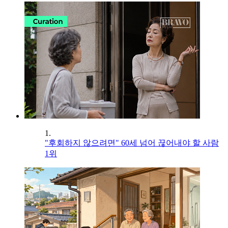
1.
"후회하지 않으려면" 60세 넘어 끊어내야 할 사람
1위