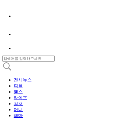
전체뉴스
피플
헬스
라이프
컬처
머니
테마