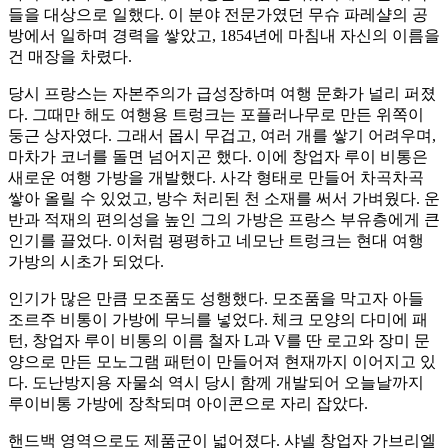
들을 대상으로 일했다. 이 분야 전문가였던 무슈 파레샬의 공
방에서 일하며 경력을 쌓았고, 1854년에 마침내 자신의 이름을
건 매장을 차렸다.
당시 프랑스는 자본주의가 급성장하며 여행 문화가 널리 퍼졌
다. 그때만 해도 여행용 트렁크는 포플러나무로 만든 위쪽이
둥근 상자였다. 그래서 몹시 무겁고, 여러 개를 쌓기 어려우며,
마차가 코너를 돌면 넘어지곤 했다. 이에 창업자 루이 비통은
새로운 여행 가방을 개발했다. 사각 형태로 만들어 차곡차곡
쌓아 올릴 수 있었고, 방수 처리된 천 소재를 써서 가벼웠다. 운
반과 적재의 편의성을 높인 그의 가방은 프랑스 부유층에게 큰
인기를 끌었다. 이처럼 평평하고 네모난 트렁크는 현대 여행
가방의 시초가 되었다.
인기가 많은 만큼 모조품도 성행했다. 모조품을 막고자 아들
조르주 비통이 가방에 무늬를 넣었다. 체크 모양의 다미에 패
턴, 창업자 루이 비통의 이름 철자 L과 V를 딴 로고와 장미 문
양으로 만든 모노그램 패턴이 만들어져 현재까지 이어지고 있
다. 도난방지용 자물쇠 역시 당시 함께 개발되어 오늘날까지
루이비통 가방에 장착되며 아이콘으로 자리 잡았다.
핸드백 영역으로도 제품군이 넓어졌다. 샤넬 창업자 가브리엘