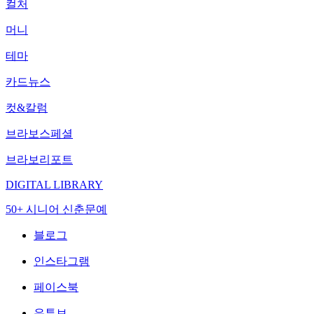
컬처
머니
테마
카드뉴스
컷&칼럼
브라보스페셜
브라보리포트
DIGITAL LIBRARY
50+ 시니어 신춘문예
블로그
인스타그램
페이스북
유튜브