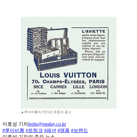
▲루이비통의 1925년 트렁크 광고
이호성 기자
leehs@etoday.co.kr
#루이비통
#트렁크
#패션
#명품
#브랜드
이호성 기자의 주요 뉴스