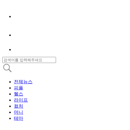
전체뉴스
피플
헬스
라이프
컬처
머니
테마