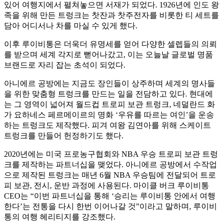
있어 여행지에서 펼쳐놓으면 서재가 되었다. 1926년에 인도 왕
족을 위해 만든 트렁크는 찻잔과 찻주전자를 비롯한 티 세트를
담아 어디서나 차를 마실 수 있게 했다.
이후 루이비통은 더욱더 유명세를 얻어 다양한 셀렙들의 의뢰
를 받으며 세계 각지로 뻗어나갔고, 이는 오늘날 글로벌 명품
브랜드로 자리 잡는 초석이 되었다.
아니에르 공방에는 지금도 장인들이 상주하며 세계의 명사들
을 위한 맞춤형 트렁크를 만드는 일을 전담하고 있다. 현대에
는 그 영역이 넓어져 월드컵 트로피 보관 트렁크, 네덜란드 화
가 요하네스 페르메이르의 명화 ‘우유를 따르는 여인’을 운송
하는 트렁크도 제작했다. 피겨 여왕 김연아를 위해 스케이트
트렁크를 만들어 헌정하기도 했다.
2020년에는 미국 프로농구협회와 NBA 우승 트로피 보관 트렁
크를 제작하는 파트너십을 맺었다. 아니에르 공방에서 수작업
으로 제작된 트렁크는 매년 6월 NBA 우승팀에 전달되어 트로
피 보관, 전시, 운반 과정에 사용된다. 마이클 버크 루이비통
CEO는 “이번 파트너십을 통해 ‘승리는 루이비통 안에서 여행
한다’는 전통을 다시 한번 이어나갈 것”이라고 말하며, 루이비
통의 여행 헤리티지를 강조했다.