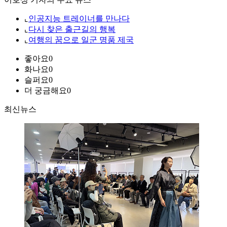
⌞
인공지능 트레이너를 만나다
⌞
다시 찾은 출근길의 행복
⌞
여행의 꿈으로 일군 명품 제국
좋아요
0
화나요
0
슬퍼요
0
더 궁금해요
0
최신뉴스