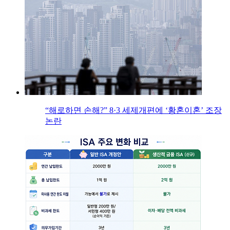
“해로하면 손해?” 8·3 세제개편에 ‘황혼이혼’ 조장
논란