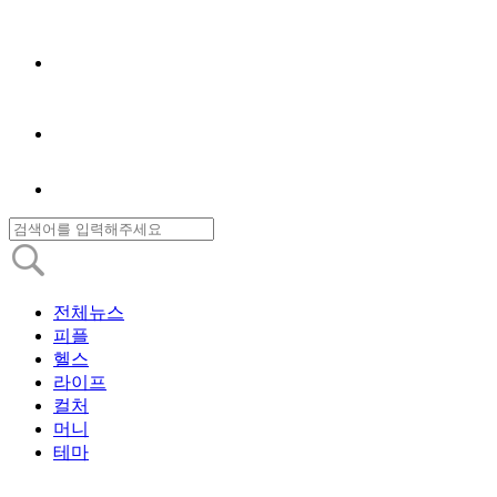
전체뉴스
피플
헬스
라이프
컬처
머니
테마