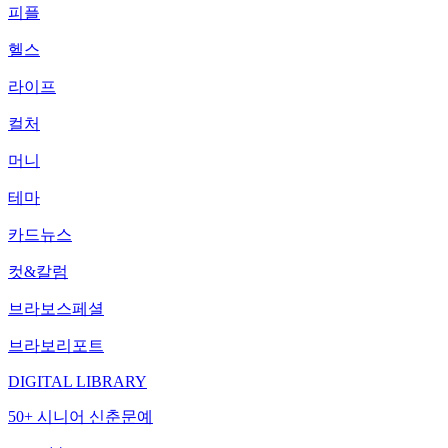
피플
헬스
라이프
컬처
머니
테마
카드뉴스
컷&칼럼
브라보스페셜
브라보리포트
DIGITAL LIBRARY
50+ 시니어 신춘문예