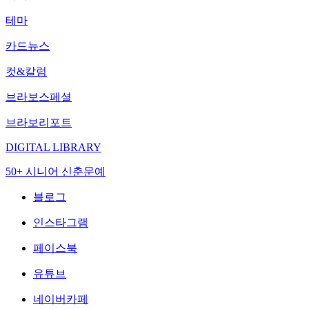
테마
카드뉴스
컷&칼럼
브라보스페셜
브라보리포트
DIGITAL LIBRARY
50+ 시니어 신춘문예
블로그
인스타그램
페이스북
유튜브
네이버카페