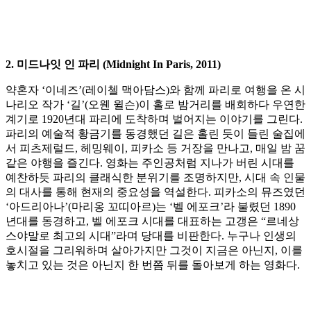
2. 미드나잇 인 파리 (Midnight In Paris, 2011)
약혼자 ‘이네즈’(레이첼 맥아담스)와 함께 파리로 여행을 온 시
나리오 작가 ‘길’(오웬 윌슨)이 홀로 밤거리를 배회하다 우연한
계기로 1920년대 파리에 도착하며 벌어지는 이야기를 그린다.
파리의 예술적 황금기를 동경했던 길은 홀린 듯이 들린 술집에
서 피츠제럴드, 헤밍웨이, 피카소 등 거장을 만나고, 매일 밤 꿈
같은 야행을 즐긴다. 영화는 주인공처럼 지나가 버린 시대를
예찬하듯 파리의 클래식한 분위기를 조명하지만, 시대 속 인물
의 대사를 통해 현재의 중요성을 역설한다. 피카소의 뮤즈였던
‘아드리아나’(마리옹 꼬띠아르)는 ‘벨 에포크’라 불렸던 1890
년대를 동경하고, 벨 에포크 시대를 대표하는 고갱은 “르네상
스야말로 최고의 시대”라며 당대를 비판한다. 누구나 인생의
호시절을 그리워하며 살아가지만 그것이 지금은 아닌지, 이를
놓치고 있는 것은 아닌지 한 번쯤 뒤를 돌아보게 하는 영화다.