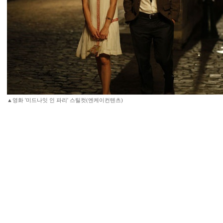
▲영화 '미드나잇 인 파리' 스틸컷(엔케이컨텐츠)