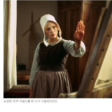
▲영화 '진주 귀걸이를 한 소녀' 스틸컷(진진)