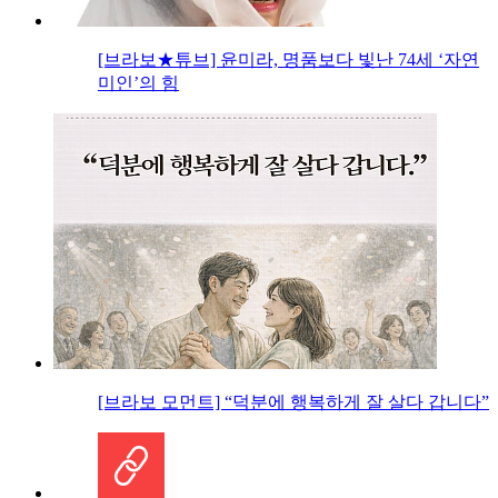
[브라보★튜브] 윤미라, 명품보다 빛난 74세 ‘자연
미인’의 힘
[브라보 모먼트] “덕분에 행복하게 잘 살다 갑니다”