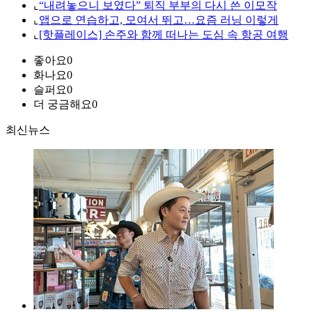
⌞
“내려놓으니 보였다” 퇴직 부부의 다시 쓴 이모작
⌞
앱으로 연습하고, 모여서 뛰고…요즘 러닝 이렇게
⌞
[핫플레이스] 손주와 함께 떠나는 도심 속 항공 여행
좋아요
0
화나요
0
슬퍼요
0
더 궁금해요
0
최신뉴스