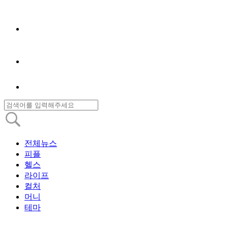
전체뉴스
피플
헬스
라이프
컬처
머니
테마