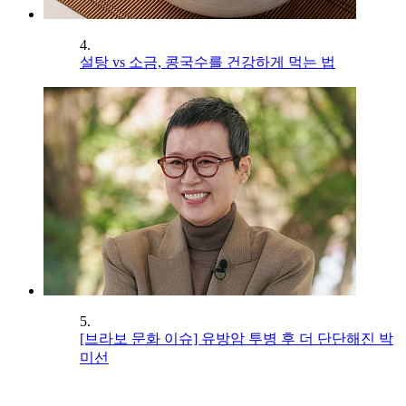
4.
설탕 vs 소금, 콩국수를 건강하게 먹는 법
5.
[브라보 문화 이슈] 유방암 투병 후 더 단단해진 박
미선