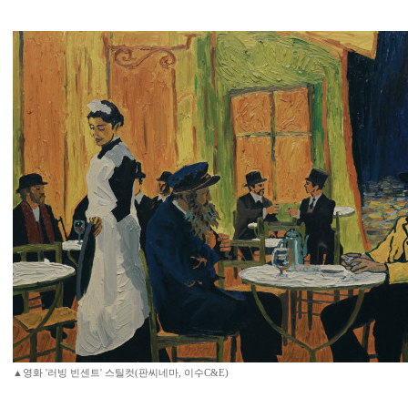
▲영화 '러빙 빈센트' 스틸컷(판씨네마, 이수C&E)