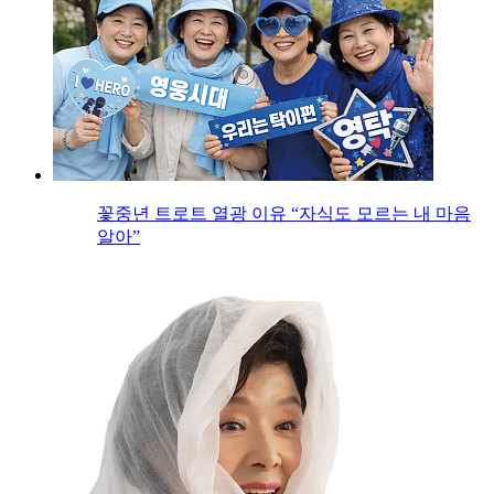
꽃중년 트로트 열광 이유 “자식도 모르는 내 마음
알아”