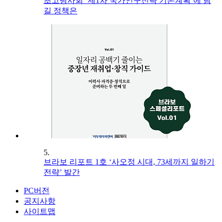
초고령사회 ‘제1차 국가인구전략 기본계획’에 담
길 정책은
5.
브라보 리포트 1호 ‘사오정 시대, 73세까지 일하기
전략’ 발간
PC버전
공지사항
사이트맵