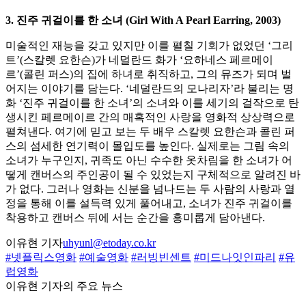
3. 진주 귀걸이를 한 소녀 (Girl With A Pearl Earring, 2003)
미술적인 재능을 갖고 있지만 이를 펼칠 기회가 없었던 ‘그리
트’(스칼렛 요한슨)가 네덜란드 화가 ‘요하네스 페르메이
르’(콜린 퍼스)의 집에 하녀로 취직하고, 그의 뮤즈가 되며 벌
어지는 이야기를 담는다. ‘네덜란드의 모나리자’라 불리는 명
화 ‘진주 귀걸이를 한 소녀’의 소녀와 이를 세기의 걸작으로 탄
생시킨 페르메이르 간의 매혹적인 사랑을 영화적 상상력으로
펼쳐낸다. 여기에 믿고 보는 두 배우 스칼렛 요한슨과 콜린 퍼
스의 섬세한 연기력이 몰입도를 높인다. 실제로는 그림 속의
소녀가 누구인지, 귀족도 아닌 수수한 옷차림을 한 소녀가 어
떻게 캔버스의 주인공이 될 수 있었는지 구체적으로 알려진 바
가 없다. 그러나 영화는 신분을 넘나드는 두 사람의 사랑과 열
정을 통해 이를 설득력 있게 풀어내고, 소녀가 진주 귀걸이를
착용하고 캔버스 뒤에 서는 순간을 흥미롭게 담아낸다.
이유현 기자
uhyunl@etoday.co.kr
#넷플릭스영화
#예술영화
#러빙빈센트
#미드나잇인파리
#유
럽영화
이유현 기자의 주요 뉴스