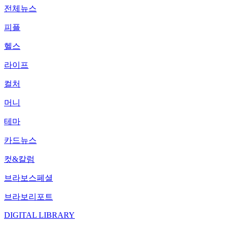
전체뉴스
피플
헬스
라이프
컬처
머니
테마
카드뉴스
컷&칼럼
브라보스페셜
브라보리포트
DIGITAL LIBRARY