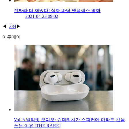
진짜라 더 재밌다! 실화 바탕 넷플릭스 영화
2021-04-23 09:02
◀
1
2
3
4
▶
이투데이
Vol. 5 얼티밋 오디오: 슈퍼리치가 스피커에 아파트 값을
쓰는 이유 [THE RARE]