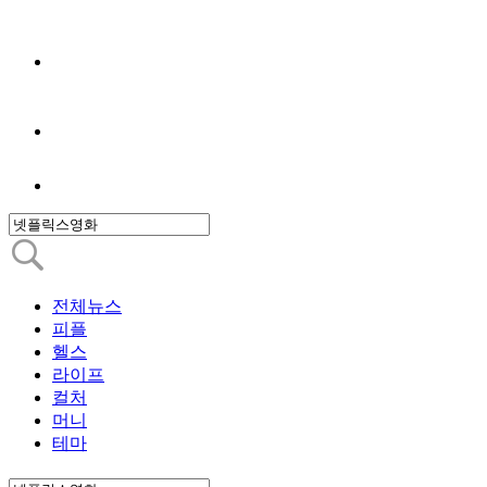
전체뉴스
피플
헬스
라이프
컬처
머니
테마