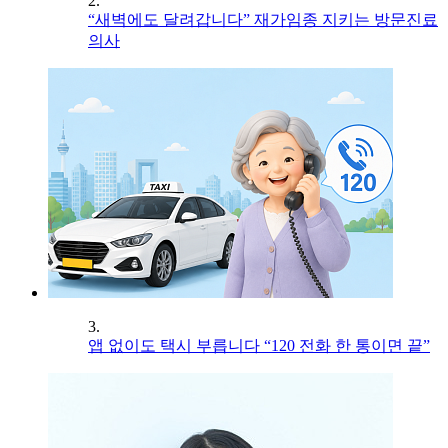
2.
“새벽에도 달려갑니다” 재가임종 지키는 방문진료
의사
3.
앱 없이도 택시 부릅니다 “120 전화 한 통이면 끝”