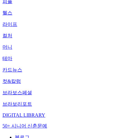
피플
헬스
라이프
컬처
머니
테마
카드뉴스
컷&칼럼
브라보스페셜
브라보리포트
DIGITAL LIBRARY
50+ 시니어 신춘문예
블로그