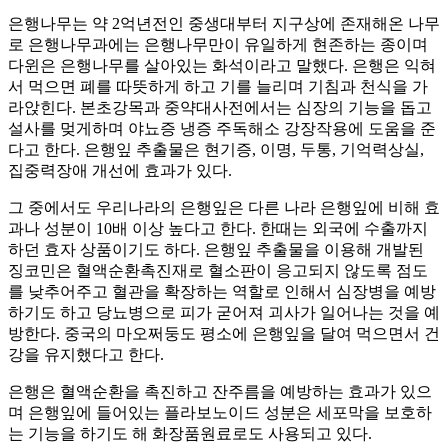
은행나무는 약 2억년전인 중생대부터 지구상에 존재해온 나무
로 은행나무과에는 은행나무만이 유일하게 현존하는 종이며
다윈은 은행나무를 살아있는 화석이라고 말했다. 은행은 익혀
서 먹으면 폐를 따뜻하게 하고 기를 늘리며 기침과 천식을 가
라앉힌다. 본초강목과 중약대사전에서는 심장의 기능을 돕고
설사를 멎게하며 야뇨증 냉증 주독해소 강장작용에 도움을 준
다고 한다. 은행잎 추출물은 현기증, 이명, 두통, 기억력상실,
집중력장애 개선에 효과가 있다.
그 중에서도 우리나라의 은행잎은 다른 나라 은행잎에 비해 효
과나 성분이 10배 이상 높다고 한다. 한때는 외국에 수출까지
하던 효자 상품이기도 하다. 은행잎 추출물을 이용해 개발된
징코민은 혈액순환촉진재로 혈소판이 응고되지 않도록 점도
를 낮추어주고 혈관을 확장하는 역할로 인해서 심장병을 예방
하기도 하고 당뇨병으로 피가 굳어져 괴사가 일어나는 것을 예
방한다. 중국의 마오쩌둥도 평소에 은행잎을 달여 먹으면서 건
강을 유지했다고 한다.
은행은 혈액순환을 촉진하고 잔주름을 예방하는 효과가 있으
며 은행잎에 들어있는 플라보노이드 성분은 세포막을 보호하
는 기능을 하기도 해 화장품원료로도 사용되고 있다.