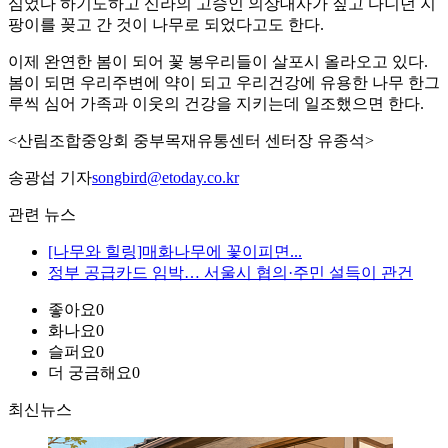
심었다 하기도하고 신라의 고승인 의상대사가 짚고 다니던 지
팡이를 꽂고 간 것이 나무로 되었다고도 한다.
이제 완연한 봄이 되어 꽃 봉우리들이 살포시 올라오고 있다.
봄이 되면 우리주변에 약이 되고 우리건강에 유용한 나무 한그
루씩 심어 가족과 이웃의 건강을 지키는데 일조했으면 한다.
<산림조합중앙회 중부목재유통센터 센터장 유종석>
송광섭 기자
songbird@etoday.co.kr
관련 뉴스
[나무와 힐링]매화나무에 꽃이피면...
정부 공급카드 임박… 서울시 협의·주민 설득이 관건
좋아요
0
화나요
0
슬퍼요
0
더 궁금해요
0
최신뉴스