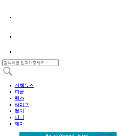
전체뉴스
피플
헬스
라이프
컬처
머니
테마