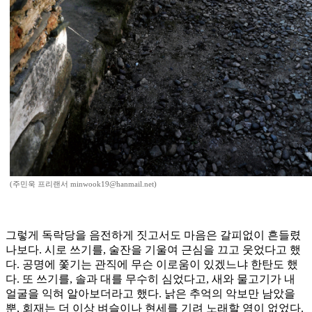
(주민욱 프리랜서 minwook19@hanmail.net)
그렇게 독락당을 음전하게 짓고서도 마음은 갈피없이 흔들렸
나보다. 시로 쓰기를, 술잔을 기울여 근심을 끄고 웃었다고 했
다. 공명에 쫓기는 관직에 무슨 이로움이 있겠느냐 한탄도 했
다. 또 쓰기를, 솔과 대를 무수히 심었다고, 새와 물고기가 내
얼굴을 익혀 알아보더라고 했다. 낡은 추억의 악보만 남았을
뿐, 회재는 더 이상 벼슬이나 현세를 기려 노래할 염이 없었다.