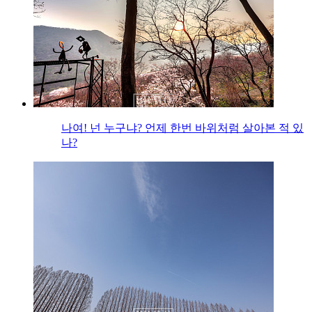
나여! 넌 누구냐? 언제 한번 바위처럼 살아본 적 있
나?