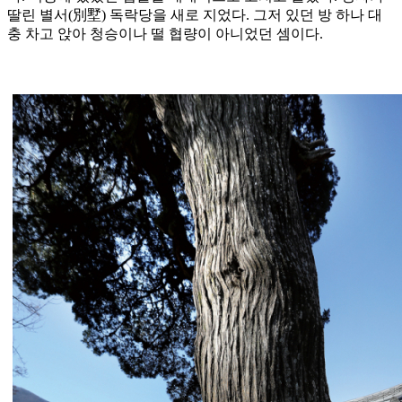
딸린 별서(別墅) 독락당을 새로 지었다. 그저 있던 방 하나 대
충 차고 앉아 청승이나 떨 협량이 아니었던 셈이다.