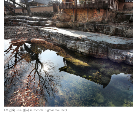
(주민욱 프리랜서 minwook19@hanmail.net)