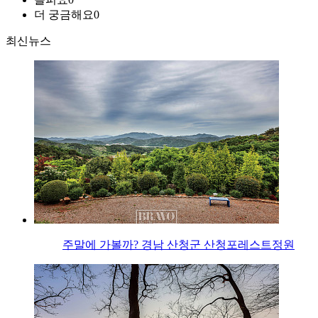
더 궁금해요
0
최신뉴스
주말에 가볼까? 경남 산청군 산청포레스트정원