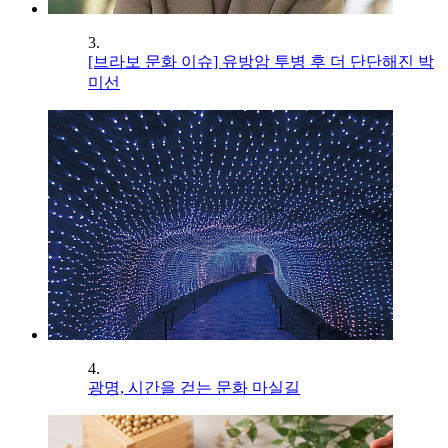
3.
[브라보 문화 이슈] 유방암 투병 후 더 단단해진 박
미선
4.
광명, 시간을 걷는 문화 마실길