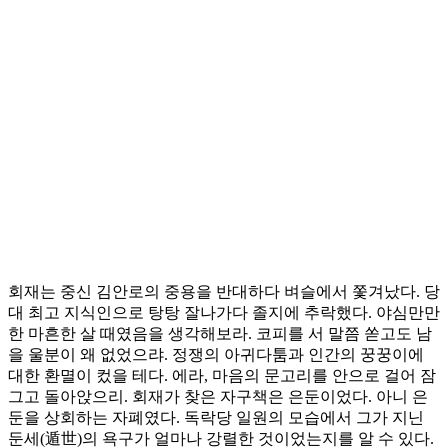
회재는 중신 김안로의 중용을 반대하다 벼슬에서 쫓겨났다. 당
대 최고 지식인으로 탕탕 잘나가다 졸지에 추락했다. 야심만만
한 마흔한 살 때였음을 생각해보라. 코피를 서 말쯤 쏟고도 남
을 울분이 왜 없었으랴. 정쟁의 아귀다툼과 인간의 꿍꿍이에
대한 환멸이 컸을 테다. 에라, 마음의 문고리를 안으로 걸어 잠
그고 돌아앉으리. 회재가 찾은 자구책은 은둔이었다. 아니 은
둔을 상회하는 자폐였다. 독락당 일원의 모습에서 그가 지닌
둔세(遁世)의 욕구가 얼마나 강렬한 것이었는지를 알 수 있다.