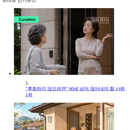
브라보 인기뉴스
1.
"후회하지 않으려면" 60세 넘어 끊어내야 할 사람
1위