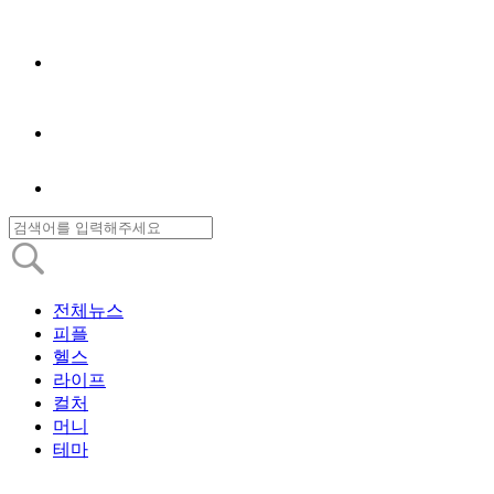
전체뉴스
피플
헬스
라이프
컬처
머니
테마