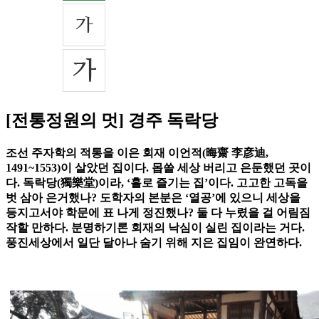
[전통정원의 멋] 경주 독락당
조선 주자학의 적통을 이은 회재 이언적(晦齋 李彦迪,
1491~1553)이 살았던 집이다. 몹쓸 세상 버리고 은둔했던 곳이
다. 독락당(獨樂堂)이라, ‘홀로 즐기는 집’이다. 고고한 고독을
벗 삼아 은거했나? 도학자의 본분은 ‘열공’에 있으니 세상을
등지고서야 학문에 표 나게 정진했나? 둘 다 누렸을 걸 어림짐
작할 만하다. 분명하기론 회재의 낙심이 실린 집이라는 거다.
풍진세상에서 일단 달아나 숨기 위해 지은 집임이 완연하다.