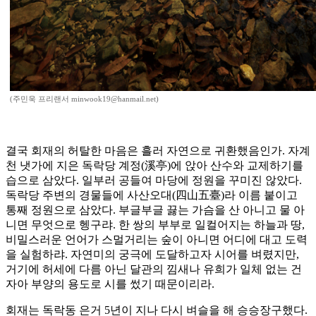
(주민욱 프리랜서 minwook19@hanmail.net)
결국 회재의 허탈한 마음은 흘러 자연으로 귀환했음인가. 자계
천 냇가에 지은 독락당 계정(溪亭)에 앉아 산수와 교제하기를
습으로 삼았다. 일부러 공들여 마당에 정원을 꾸미진 않았다.
독락당 주변의 경물들에 사산오대(四山五臺)라 이름 붙이고
통째 정원으로 삼았다. 부글부글 끓는 가슴을 산 아니고 물 아
니면 무엇으로 헹구랴. 한 쌍의 부부로 일컬어지는 하늘과 땅,
비밀스러운 언어가 스멀거리는 숲이 아니면 어디에 대고 도력
을 실험하랴. 자연미의 궁극에 도달하고자 시어를 벼렸지만,
거기에 허세에 다름 아닌 달관의 낌새나 유희가 일체 없는 건
자아 부양의 용도로 시를 썼기 때문이리라.
회재는 독락동 은거 5년이 지나 다시 벼슬을 해 승승장구했다.