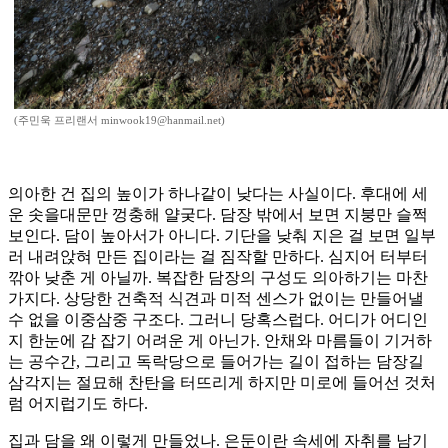
(주민욱 프리랜서 minwook19@hanmail.net)
의아한 건 집의 높이가 하나같이 낮다는 사실이다. 후대에 세
운 솟을대문만 껑충해 얄궂다. 담장 밖에서 보면 지붕만 슬쩍
보인다. 담이 높아서가 아니다. 기단을 낮춰 지은 걸 보면 일부
러 내려앉혀 만든 집이라는 걸 짐작할 만하다. 심지어 터부터
깎아 낮춘 게 아닐까. 복잡한 담장의 구성도 의아하기는 마찬
가지다. 상당한 건축적 식견과 미적 센스가 없이는 만들어낼
수 없을 이중삼중 구조다. 그러니 당혹스럽다. 어디가 어디인
지 한눈에 감 잡기 어려운 게 아닌가. 안채와 마름들이 기거하
는 공수간, 그리고 독락당으로 들어가는 길이 접하는 담장길
삼각지는 절묘해 찬탄을 터뜨리게 하지만 미로에 들어선 것처
럼 어지럽기도 하다.
집과 담을 왜 이렇게 만들었나. 은둔이란 속세에 자취를 남기