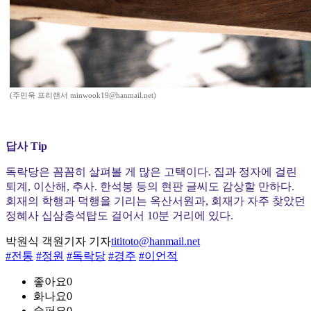
(주민욱 프리랜서 minwook19@hanmail.net)
답사 Tip
독락당은 꼼꼼히 살펴볼 게 많은 고택이다. 집과 정자에 걸린
퇴계, 이산해, 추사. 한석봉 등의 현판 글씨도 감상할 만하다.
회재의 학행과 덕행을 기리는 옥산서원과, 회재가 자주 찾았던
정혜사 십삼층석탑도 걸어서 10분 거리에 있다.
박원식 객원기자 기자
tititoto@hanmail.net
#전통
#정원
#독락당
#경주
#이언적
좋아요
0
화나요
0
슬퍼요
0