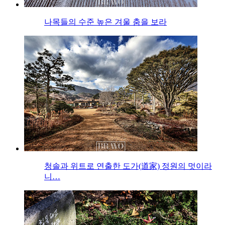
나목들의 수준 높은 겨울 춤을 보라
청솔과 위트로 연출한 도가(道家) 정원의 멋이라
니…