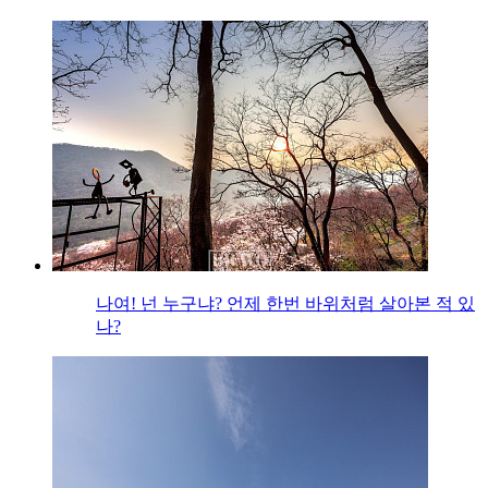
나여! 넌 누구냐? 언제 한번 바위처럼 살아본 적 있
나?