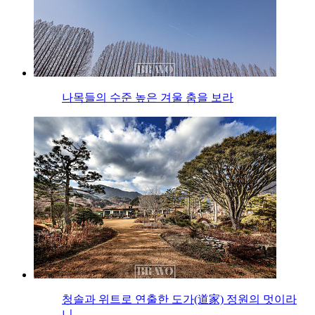
나목들의 수준 높은 겨울 춤을 보라
청솔과 위트로 연출한 도가(道家) 정원의 멋이라
니…