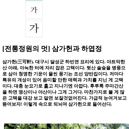
[전통정원의 멋] 삼가헌과 하엽정
삼가헌(三可軒). 대구시 달성군 하빈면 묘리에 있다. 야트막한
산 아래, 아늑한 터에 자리 잡은 고택이다. 뒷산 솔숲을 병풍으
로 삼아 청명한 기운이 물씬 풍기는 조선 양반집이다. 저마다
특유의 개성이 있어 음미할 만한 매력과 가치를 지닌 게 고택
이다. 대충 눈요기로 훑고 지나기엔 아깝다. 후루룩 주마간산
을 하면 명산이나 야산이나 그게 그거다. 마찬가지로 볼 게 많
은 고택을 대강 보고 말면 보잘것없어진다. 가급적 눈여겨보고
뜯어보자! 이렇게 속으로 되뇌며 삼가헌으로 들어선다.