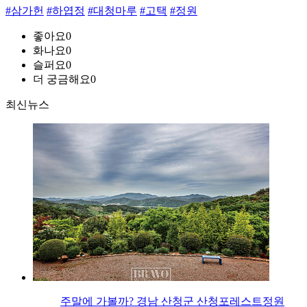
#삼가헌
#하엽정
#대청마루
#고택
#정원
좋아요
0
화나요
0
슬퍼요
0
더 궁금해요
0
최신뉴스
주말에 가볼까? 경남 산청군 산청포레스트정원