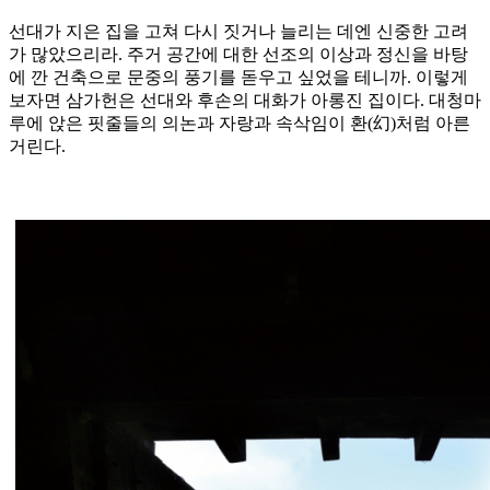
선대가 지은 집을 고쳐 다시 짓거나 늘리는 데엔 신중한 고려
가 많았으리라. 주거 공간에 대한 선조의 이상과 정신을 바탕
에 깐 건축으로 문중의 풍기를 돋우고 싶었을 테니까. 이렇게
보자면 삼가헌은 선대와 후손의 대화가 아롱진 집이다. 대청마
루에 앉은 핏줄들의 의논과 자랑과 속삭임이 환(幻)처럼 아른
거린다.