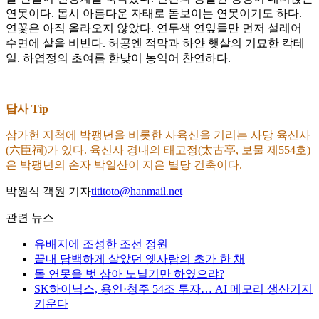
연못이다. 몹시 아름다운 자태로 돋보이는 연못이기도 하다.
연꽃은 아직 올라오지 않았다. 연두색 연잎들만 먼저 설레어
수면에 살을 비빈다. 허공엔 적막과 하얀 햇살의 기묘한 칵테
일. 하엽정의 초여름 한낮이 농익어 찬연하다.
답사 Tip
삼가헌 지척에 박팽년을 비롯한 사육신을 기리는 사당 육신사
(六臣祠)가 있다. 육신사 경내의 태고정(太古亭, 보물 제554호)
은 박팽년의 손자 박일산이 지은 별당 건축이다.
박원식 객원 기자
tititoto@hanmail.net
관련 뉴스
유배지에 조성한 조선 정원
끝내 담백하게 살았던 옛사람의 초가 한 채
돌 연못을 벗 삼아 노닐기만 하였으랴?
SK하이닉스, 용인·청주 54조 투자… AI 메모리 생산기지
키운다