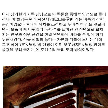
이제 삼가헌의 서쪽 담장으로 난 쪽문을 통해 하엽정으로 들어
선다. 이 별당은 원래 파산서당(巴山書堂)이라는 이름의 강학
공간이었으나 후대에 위치를 조정하고 누마루 한 칸을 덧붙이
면서 모습이 확 바뀌었다. 누마루를 달아낸 건 전면으로 펼쳐
지는 연못과 정원 풍경을 한결 완연하게 바라볼 수 있게 하기
위해서였다. 산골 생활의 풍미는 자연과 더불어 노니는 데에
그 진국이 있다. 담장 밖 산경이 이미 오롯하지만, 담장 안에도
풍경을 꾸려 즐기는 게 조선 선비들의 도락 방식이었다.