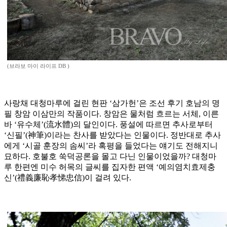
(브라보 마이 라이프 DB )
사랑채 대청마루에 걸린 현판 ‘삼가헌’은 조선 후기 호남의 명
필 창암 이삼만의 작품이다. 창암은 물처럼 흐르는 서체, 이른
바 ‘유수체’(流水體)의 달인이다. 풍설에 따르면 추사로부터
‘신필’(神筆)이라는 찬사를 받았다는 인물이다. 정반대로 추사
에게 ‘시골 훈장의 솜씨’라 혹평을 들었다는 얘기도 전해지니
묘하다. 호불호 쑥덕공론을 몰고 다닌 인물이었을까? 대청마
루 한편엔 미수 허목의 글씨를 집자한 편액 ‘예의염치효제충
신’(禮義廉恥孝悌忠信)이 걸려 있다.