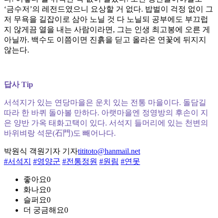
‘금수저’의 레전드였으니 요상할 거 없다. 밥벌이 걱정 없이 그
저 무욕을 길잡이로 삼아 노닐 것 다 노닐되 공부에도 부끄럽
지 않게끔 열을 내는 사람이라면, 그는 인생 최고봉에 오른 게
아닐까. 백수도 이쯤이면 진흙을 딛고 올라온 연꽃에 뒤지지
않는다.
답사 Tip
서석지가 있는 연당마을은 운치 있는 전통 마을이다. 돌담길
따라 한 바퀴 돌아볼 만하다. 아랫마을엔 정영방의 후손이 지
은 양반 가옥 태화고택이 있다. 서석지 들머리에 있는 천변의
바위벼랑 석문(石門)도 빼어나다.
박원식 객원기자 기자
tititoto@hanmail.net
#서석지
#영양군
#전통정원
#원림
#연못
좋아요
0
화나요
0
슬퍼요
0
더 궁금해요
0