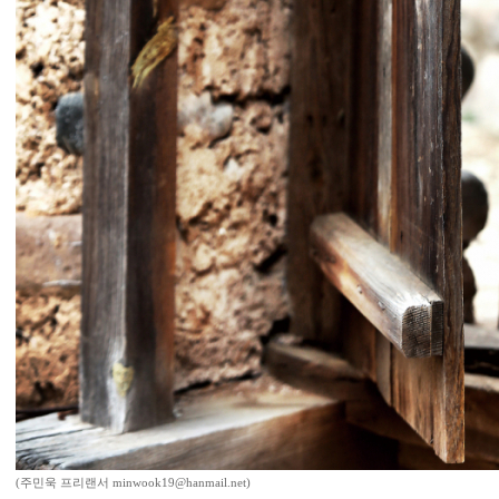
(주민욱 프리랜서 minwook19@hanmail.net)