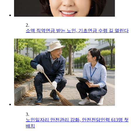
2.
소액 직역연금 받는 노인, 기초연금 수령 길 열린다
3.
노인일자리 안전관리 강화, 안전전담인력 613명 첫
배치