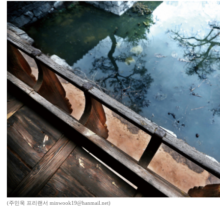
(주민욱 프리랜서 minwook19@hanmail.net)