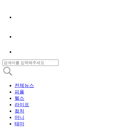
전체뉴스
피플
헬스
라이프
컬처
머니
테마