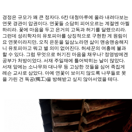
경정은 규모가 꽤 큰 정자다. 6칸 대청마루에 올라 내려다보는
연못 경관이 압권이다. 연꽃들 소담히 피어오르는 계절엔 아찔
하리라. 꽃에 마음을 두고 은거의 고독과 허기를 달랬으리라.
그런데 성리학자의 유토피아를 상징적으로 구현한 게 원림이
요 연못이라지만, 오직 은둔을 일삼노라면 삶이 맨송맨송해지
니 유토피아고 뭐고 별 의미 없어진다. 허세꾼의 여흥에 불과
할 수 있다. 그럼 무엇으로 허기진 마음을 채우나? 정영방에겐
공부가 처방이었다. 서재 주일재에 틀어박히는 날이 많았다.
서재 앞에는 소나무와 대나무 등 고상한 것들을 심어 족집게
레슨 교사로 삼았다. 아예 연꽃이 보이지 않도록 나무들로 못
을 가린 건 독공(獨工)을 방해받고 싶지 않아서였을 테다.