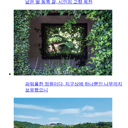
넓은 벌 동쪽 끝, 시인의 고향 옥천
파워풀한 정원이다, 지구상에 하나뿐인 나무까지
보유했으니