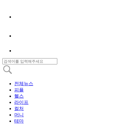
전체뉴스
피플
헬스
라이프
컬처
머니
테마