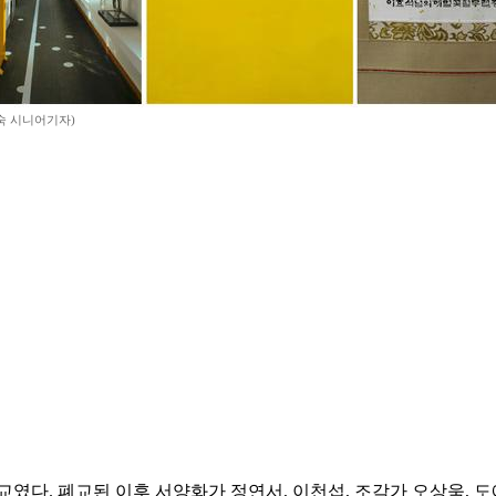
숙 시니어기자)
다. 폐교된 이후 서양화가 정연서, 이천섭, 조각가 오상욱, 