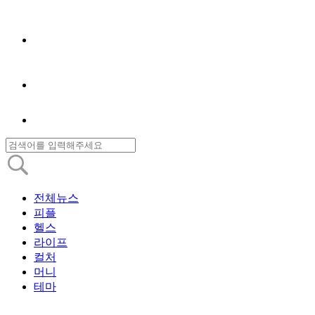
전체뉴스
피플
헬스
라이프
컬처
머니
테마