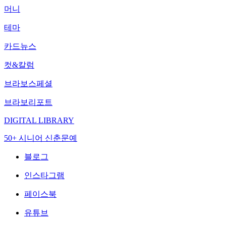
머니
테마
카드뉴스
컷&칼럼
브라보스페셜
브라보리포트
DIGITAL LIBRARY
50+ 시니어 신춘문예
블로그
인스타그램
페이스북
유튜브