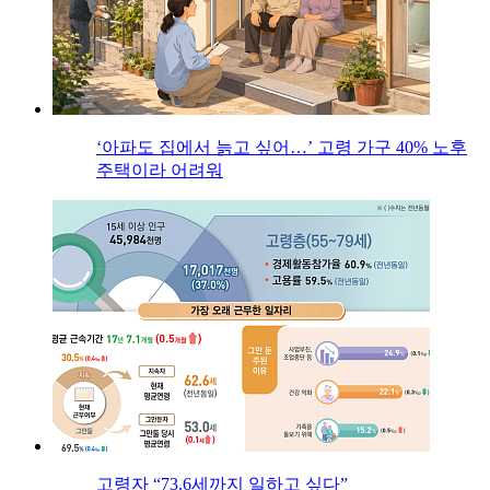
‘아파도 집에서 늙고 싶어…’ 고령 가구 40% 노후
주택이라 어려워
고령자 “73.6세까지 일하고 싶다”