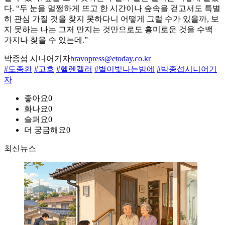
다. “두 눈을 멀쩡하게 뜨고 한 시간이나 숲속을 걷고서도 특별
히 관심 가질 것을 찾지 못하다니 어떻게 그럴 수가 있을까, 보
지 못하는 나는 그저 만지는 것만으로도 흥미로운 것을 수백
가지나 찾을 수 있는데.”
박종섭 시니어기자
bravopress@etoday.co.kr
#도종환
#고흐
#헬렌켈러
#별이빛나는밤에
#박종섭시니어기
자
좋아요
0
화나요
0
슬퍼요
0
더 궁금해요
0
최신뉴스