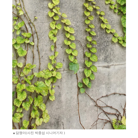
▲담쟁이(사진 박종섭 시니어기자 )