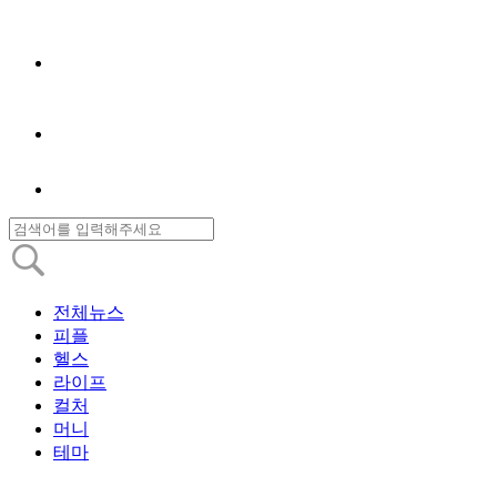
전체뉴스
피플
헬스
라이프
컬처
머니
테마