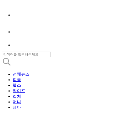
전체뉴스
피플
헬스
라이프
컬처
머니
테마