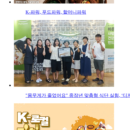
K-파워, 푸드파워, 할머니파워
"몸무게가 줄었어요" 중장년 맞춤형 식단 실험, ‘디