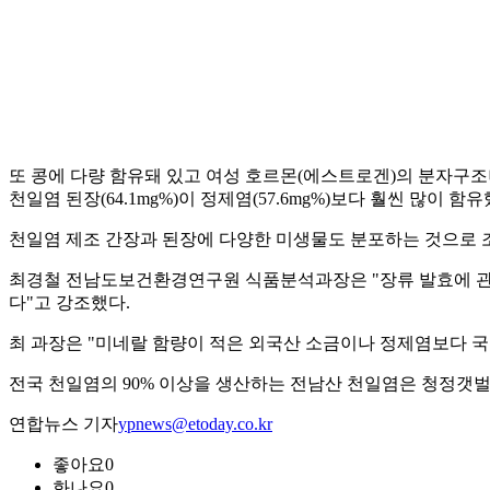
또 콩에 다량 함유돼 있고 여성 호르몬(에스트로겐)의 분자구조나
천일염 된장(64.1mg%)이 정제염(57.6mg%)보다 훨씬 많이 함유
천일염 제조 간장과 된장에 다양한 미생물도 분포하는 것으로 
최경철 전남도보건환경연구원 식품분석과장은 "장류 발효에 관
다"고 강조했다.
최 과장은 "미네랄 함량이 적은 외국산 소금이나 정제염보다 국
전국 천일염의 90% 이상을 생산하는 전남산 천일염은 청정갯벌과
연합뉴스 기자
ypnews@etoday.co.kr
좋아요
0
화나요
0