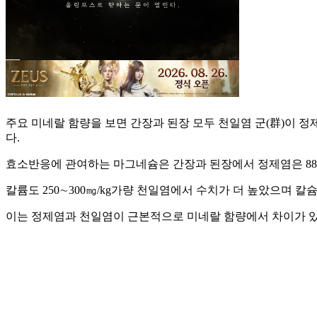
주요 미네랄 함량을 보면 간장과 된장 모두 천일염 군(群)이 정
다.
효소반응에 관여하는 마그네슘은 간장과 된장에서 정제염은 880㎎/kg,
칼륨도 250∼300㎎/kg가량 천일염에서 수치가 더 높았으며 칼슘도
이는 정제염과 천일염이 근본적으로 미네랄 함량에서 차이가 