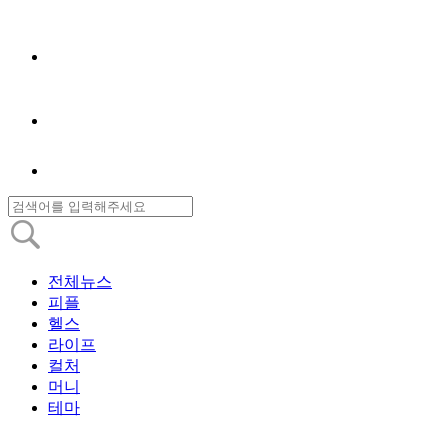
전체뉴스
피플
헬스
라이프
컬처
머니
테마