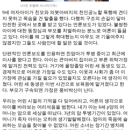
(사진 조왕래 시니어기자)
9세 여자아이가 친모와 의붓아버지의 천인공노할 폭행에 견디
지 못하고 목숨을 건 탈출을 했다. 다행히 구조의 손길이 닿아
안전한 곳에서 보호를 받고 있다는 언론보도가 있었다. 불쌍한
아이에 대한 동정심과 부모를 처벌하라는 분노로 여론이 들끓
고 있다. 아이를 왜 그렇게 학대했는지 아무도 귀 기울여주지
않겠지만 그들도 사람인데 할 말은 있을 것이다.
단편적인 언론보도를 인용하면 친엄마가 투병 중이고 최근에
이사를 왔다고 한다. 아이는 큰아버지 집이라고 부른 위탁가정
에 맡겨진 전력도 있다. 거기에 올망졸망 어린 세 동생도 있고,
경제적으로 어려운 가정일 수도 있다. 이웃과 사회가 좀 더 이
가정에 관심을 가질 필요가 있었을지도 모른다는 데 생각이 미
쳤다. 어린 세 동생은 이번 사건으로 보육원에 맡겨졌다고 한
다. 부모가 구속되면 가정은 풍비박산이 난다.
우리는 어린 시절의 기억을 다 잊어버리고, 어른의 생각으로
아이를 바라보는 어리석음을 범한다. 내가 아는 6세 p양의 어
머니는 암으로 세상을 떠났다. 3년의 암 투병기간이 있었다. 어
머니가 죽자 아이는 오히려 생기발랄해졌다. 엄마의 죽음에 슬
퍼하는 모습을 찾아볼 수 없었다. 어린 소녀는 장기간 병치레