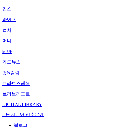
헬스
라이프
컬처
머니
테마
카드뉴스
컷&칼럼
브라보스페셜
브라보리포트
DIGITAL LIBRARY
50+ 시니어 신춘문예
블로그