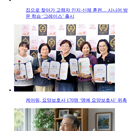
집으로 찾아가 고령자 인지·신체 훈련… 시니어 방
문 학습 ‘그레이스’ 출시
케어링, 요양보호사 170명 ‘명예 요양보호사’ 위촉