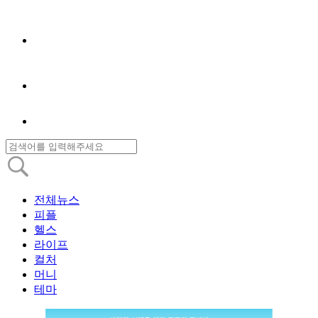
전체뉴스
피플
헬스
라이프
컬처
머니
테마