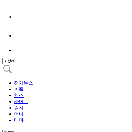
전체뉴스
피플
헬스
라이프
컬처
머니
테마