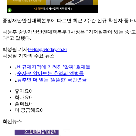
중앙재난안전대책본부에 따르면 최근 2주간 신규 확진자 중 60세
박능후 중앙재난안전대책본부 1차장은 “기저질환이 있는 중·고
다”고 말했다.
박성필 기자
feelps@etoday.co.kr
박성필 기자의 주요 뉴스
⌞
비규제지역에 가려진 '알짜' 호재들
⌞
숫자로 알아보는 추억의 앨범들
⌞
늦추면 더 받는 '똘똘한' 국민연금
좋아요
0
화나요
0
슬퍼요
0
더 궁금해요
0
최신뉴스