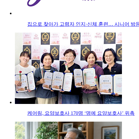
집으로 찾아가 고령자 인지·신체 훈련… 시니어 방문
케어링, 요양보호사 170명 ‘명예 요양보호사’ 위촉