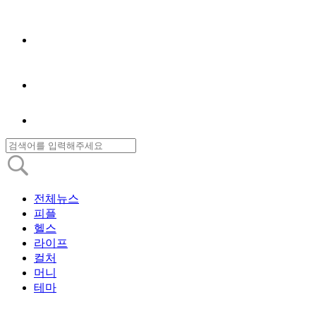
전체뉴스
피플
헬스
라이프
컬처
머니
테마