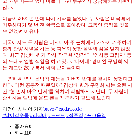
고 가수 이름은 없어 이들이 과연 누구인지 궁금해하는 사람이
많다.
이들이 40여 년 만에 다시 기타를 들었다. 두 사람은 미국에서
거주하다가 몇 년 전 한국으로 돌아왔다. 그동안 종적을 찾을
수 없었던 이유다.
미국에서도 두 사람은 버지니아 주 근처에서 가까이 거주하며
함께 찬양 사역을 하는 등 피우지 못한 음악의 꿈을 잊지 않았
다. 최근 김상배 씨가 작사·작곡한 ‘망각’과 ‘인사동 그림자’ 등
의 노래로 앨범 작업을 하고 있다. ‘나이테’ 멤버인 구명회 씨
는 개그맨 故 구봉서 씨의 큰아들이다.
구명회 씨 역시 음악적 재능을 아버지 반대로 펼치지 못했다고
한다. 이런 공통점 때문일까? 김상배 씨와 구명회 씨는 오랜 시
간 ‘형 먼저 아우 먼저’를 외치며 각별하게 지낸다. 두 사람이
준비하는 앨범에 올드 팬들의 격려가 필요해 보인다.
이명애 시니어 기자
bravo@etoday.co.kr
#날이갈수록
#김상배
#트로트
#정주영
#포크음악
좋아요
0
화나요
0