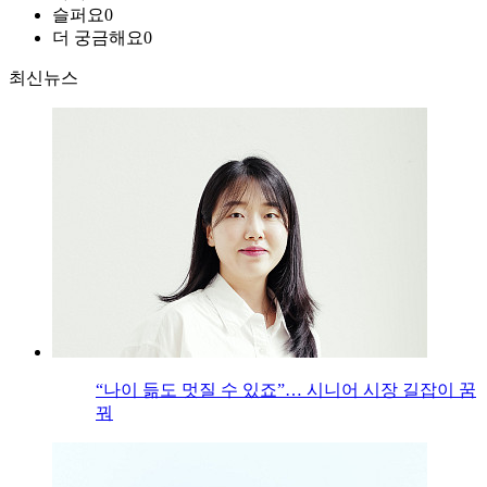
슬퍼요
0
더 궁금해요
0
최신뉴스
“나이 듦도 멋질 수 있죠”… 시니어 시장 길잡이 꿈
꿔