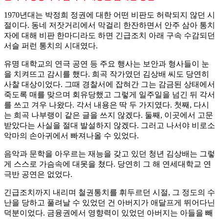
1970년대는 박정희 정권에 대한 어떤 비판도 허락되지 않던 시
절이다. 동네 저잣거리에서 막걸리 한잔하면서 안주 삼아 통치
자에 대해 비판 한마디라도 하면 긴급조치 아래 구속 수감되던
서슬 퍼런 통치의 시대였다.
유명 대학교의 연극 공연 등 주요 행사는 보안과 형사들이 눈
을 치켜뜨고 감시를 했다. 희곡 작가였던 김상배 씨도 당연히
사찰 대상이었다. 그때 경찰서에 잡혀간 그는 감금된 상태에서
죽도록 매를 맞으며 회유당했고 그렇게 일주일을 넘긴 뒤 각서
를 쓰고 겨우 나왔다. 각서 내용은 딱 두 가지였다. 첫째, 다시
는 희곡 나부랭이 같은 글을 쓰지 않겠다. 둘째, 이곳에서 고문
받았다는 사실을 절대 발설하지 않겠다. 그러고 나서야 비로소
악마의 손아귀에서 빠져나올 수 있었다.
음악과 문학을 아우르는 재능을 갖고 있던 청년 김상배는 그렇
게 스스로 가슴속에 대못을 쳤다. 당연히 그 해 연세대학교 연
극반 공연은 없었다.
긴급조치까지 내리며 철권통치를 휘두르던 시절, 그 정도의 수
난을 당하고 풀려날 수 있었던 건 아버지가 애달프게 뛰어다닌
덕분이었다. 금융권에서 영향력이 있었던 아버지는 아들을 빼