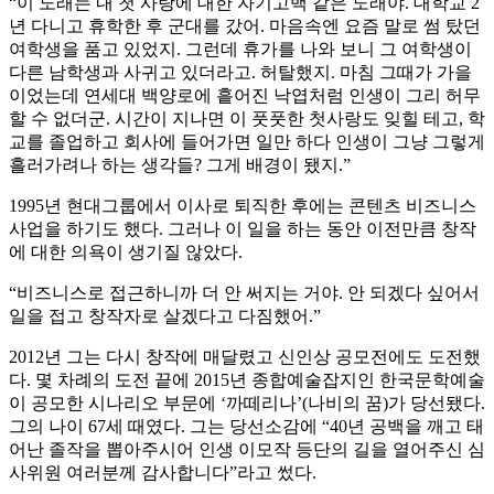
“이 노래는 내 첫 사랑에 대한 자기고백 같은 노래야. 대학교 2
년 다니고 휴학한 후 군대를 갔어. 마음속엔 요즘 말로 썸 탔던
여학생을 품고 있었지. 그런데 휴가를 나와 보니 그 여학생이
다른 남학생과 사귀고 있더라고. 허탈했지. 마침 그때가 가을
이었는데 연세대 백양로에 흩어진 낙엽처럼 인생이 그리 허무
할 수 없더군. 시간이 지나면 이 풋풋한 첫사랑도 잊힐 테고, 학
교를 졸업하고 회사에 들어가면 일만 하다 인생이 그냥 그렇게
흘러가려나 하는 생각들? 그게 배경이 됐지.”
1995년 현대그룹에서 이사로 퇴직한 후에는 콘텐츠 비즈니스
사업을 하기도 했다. 그러나 이 일을 하는 동안 이전만큼 창작
에 대한 의욕이 생기질 않았다.
“비즈니스로 접근하니까 더 안 써지는 거야. 안 되겠다 싶어서
일을 접고 창작자로 살겠다고 다짐했어.”
2012년 그는 다시 창작에 매달렸고 신인상 공모전에도 도전했
다. 몇 차례의 도전 끝에 2015년 종합예술잡지인 한국문학예술
이 공모한 시나리오 부문에 ‘까떼리나’(나비의 꿈)가 당선됐다.
그의 나이 67세 때였다. 그는 당선소감에 “40년 공백을 깨고 태
어난 졸작을 뽑아주시어 인생 이모작 등단의 길을 열어주신 심
사위원 여러분께 감사합니다”라고 썼다.