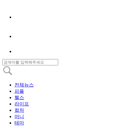
전체뉴스
피플
헬스
라이프
컬처
머니
테마