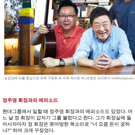
▲김상배 씨를 중심으로 좌측 구명회 씨 우측 박시몬 씨.(오병돈 프리랜서 obdlife@gmail.c
정주영 회장과의 에피소드
현대그룹에서 일할 때 정주영 회장과의 에피소드도 있었다. 어
느 날 정 회장이 갑자기 그를 불렀다고 한다. 그가 회장실에 들
어서자마자 정 회장은 못마땅한 목소리로 “너 요즘 돈이 궁하
냐?” 하며 크게 꾸짖었다.