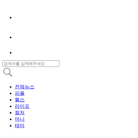
전체뉴스
피플
헬스
라이프
컬처
머니
테마