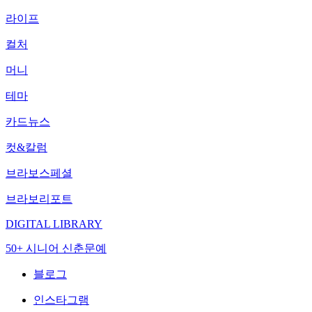
라이프
컬처
머니
테마
카드뉴스
컷&칼럼
브라보스페셜
브라보리포트
DIGITAL LIBRARY
50+ 시니어 신춘문예
블로그
인스타그램