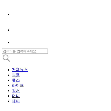
전체뉴스
피플
헬스
라이프
컬처
머니
테마