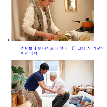
청년보다 술·디저트 더 찾아… 日 '고령 1인 가구'의
반전 식탁