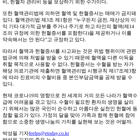
비, 헌혈자 관리비 등을 보상하기 위한 수가이다.
또한 혈액관리법에 의하면 혈액 및 헌혈증서는 매매가 금지돼
있다. 혈액관리법 제3조 제1항은 “누구든지 금전, 재산상의 이
익 기타 대가적 급부를 주거나 주기로 하고 타인의 혈액(제14
조의 규정에 의한 헌혈증서를 포함한다)을 제공하거나 이를
약속해서는 안 된다”고 규정하고 있다.
따라서 혈액과 헌혈증서를 사고파는 것은 위법 행위이며 관련
법규에 의해 처벌을 받을 수 있기 때문에 혈액을 다른 이득을
취할 목적으로 사용할 수 없다. 헌혈증서는 수혈을 받는 자가
해당 의료기관에 제출하면 혈액관리법 시행규칙 제17조제3항
에 따라 진료비의 수혈비용 중 본인부담금액을 공제 받을 수
있다.
현재 코로나19의 영향으로 전 세계의 거의 모든 나라가 혈액수
급에 어려움을 겪고 있다. 수혈이 필요한 환자의 생명을 살리
기 위해서는 많은 국민이 순수하고 아름다운 실천인 헌혈에 동
참할 필요가 있다. 가정의 달을 맞아 가족과 함께 헌혈에 참여
함으로 소중한 생명나눔의 가치를 실현해 보는 것은 어떨까.
박성필 기자
feelps@etoday.co.kr
박성필 기자의 주요 뉴스