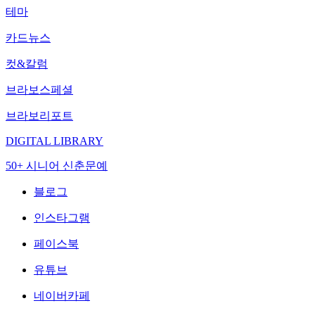
테마
카드뉴스
컷&칼럼
브라보스페셜
브라보리포트
DIGITAL LIBRARY
50+ 시니어 신춘문예
블로그
인스타그램
페이스북
유튜브
네이버카페