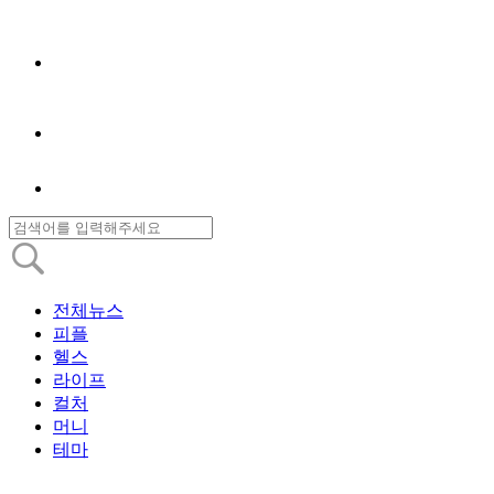
전체뉴스
피플
헬스
라이프
컬처
머니
테마