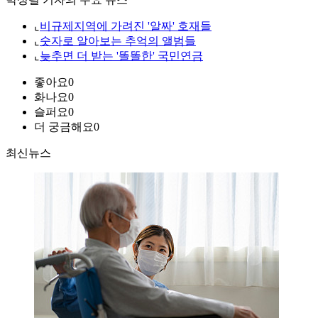
⌞
비규제지역에 가려진 '알짜' 호재들
⌞
숫자로 알아보는 추억의 앨범들
⌞
늦추면 더 받는 '똘똘한' 국민연금
좋아요
0
화나요
0
슬퍼요
0
더 궁금해요
0
최신뉴스