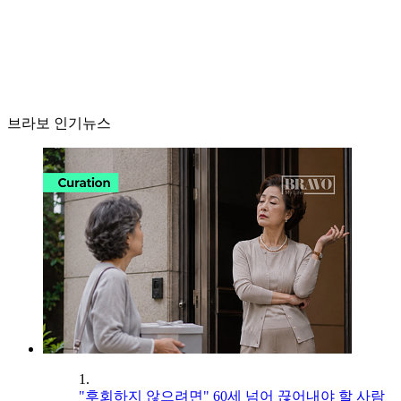
브라보 인기뉴스
1.
"후회하지 않으려면" 60세 넘어 끊어내야 할 사람