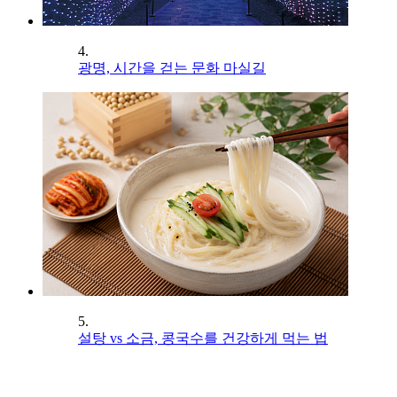
4.
광명, 시간을 걷는 문화 마실길
5.
설탕 vs 소금, 콩국수를 건강하게 먹는 법