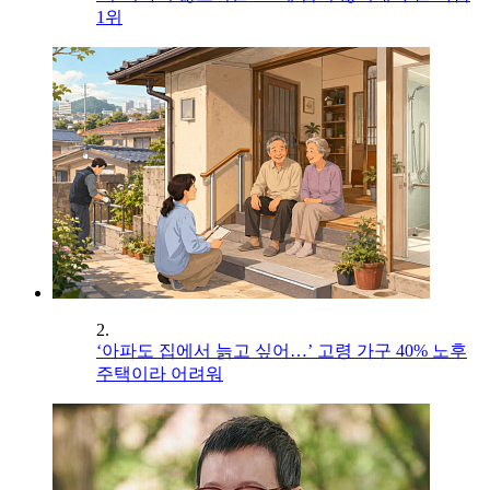
1위
2.
‘아파도 집에서 늙고 싶어…’ 고령 가구 40% 노후
주택이라 어려워