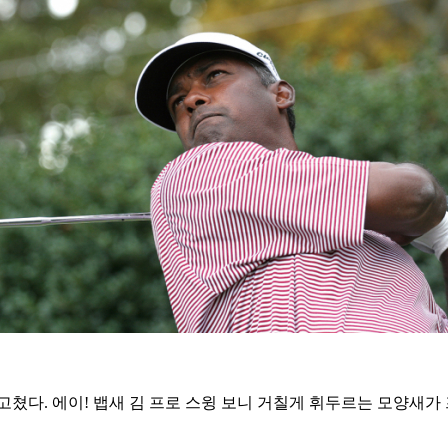
쳤다. 에이! 뱁새 김 프로 스윙 보니 거칠게 휘두르는 모양새가 프