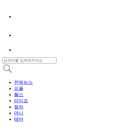
전체뉴스
피플
헬스
라이프
컬처
머니
테마