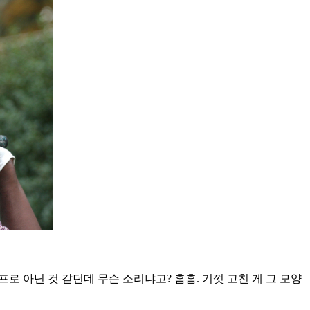
로 아닌 것 같던데 무슨 소리냐고? 흠흠. 기껏 고친 게 그 모양