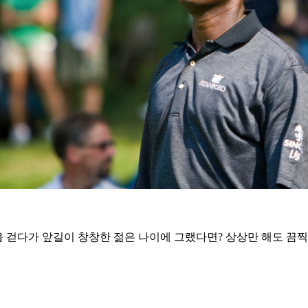
을 걷다가 앞길이 창창한 젊은 나이에 그랬다면? 상상만 해도 끔찍