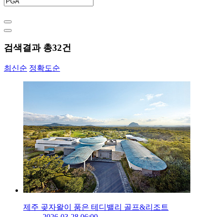
검색결과 총
32
건
최신순
정확도순
제주 곶자왈이 품은 테디밸리 골프&리조트
2026-03-28 06:00