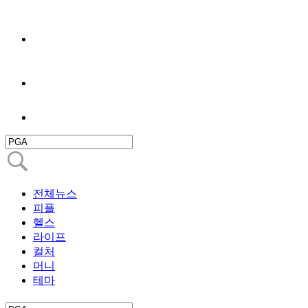
전체뉴스
피플
헬스
라이프
컬처
머니
테마