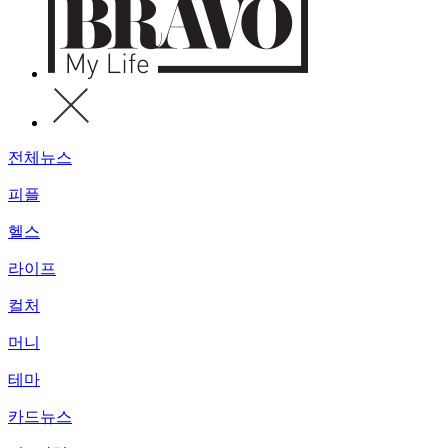
전체뉴스
피플
헬스
라이프
컬처
머니
테마
카드뉴스