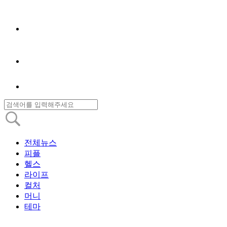
전체뉴스
피플
헬스
라이프
컬처
머니
테마