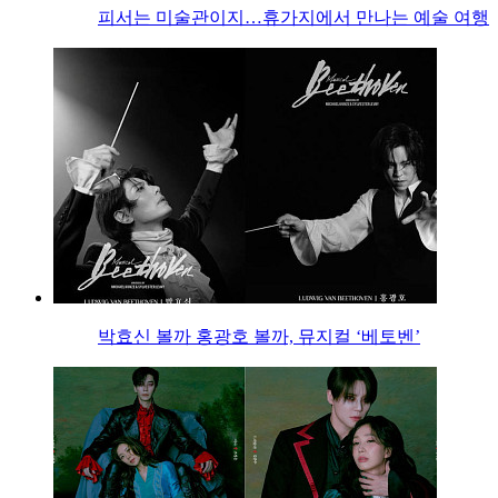
피서는 미술관이지…휴가지에서 만나는 예술 여행
박효신 볼까 홍광호 볼까, 뮤지컬 ‘베토벤’