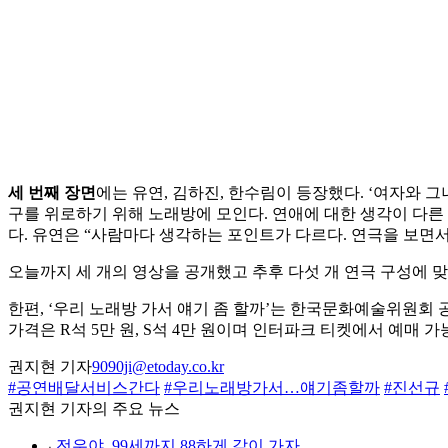
세 번째 장면
에는 유연, 김하진, 한수림이 등장했다. ‘여자와 
구를 위로하기 위해 노래방에 모인다. 연애에 대한 생각이 다른
다. 유연은 “사람마다 생각하는 포인트가 다르다. 연극을 보면
오늘까지 세 개의 영상을 공개했고 추후 다섯 개 연극 구성에 맞
한편, ‘우리 노래방 가서 얘기 좀 할까’는 한국문화예술위원회 공
가격은 R석 5만 원, S석 4만 원이며 인터파크 티켓에서 예매 가
권지현 기자
9090ji@etoday.co.kr
#공연배달서비스간다
#우리노래방가서…얘기좀할까
#진선규
권지현 기자의 주요 뉴스
⌞
전우야, 99세까지 88하게 같이 가자