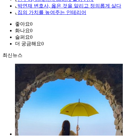
⌞
박연재 변호사, 옳은 것을 알리고 정의롭게 살다
⌞
집의 가치를 높여주는 인테리어
좋아요
0
화나요
0
슬퍼요
0
더 궁금해요
0
최신뉴스