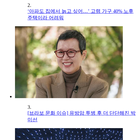
2.
‘아파도 집에서 늙고 싶어…’ 고령 가구 40% 노후
주택이라 어려워
3.
[브라보 문화 이슈] 유방암 투병 후 더 단단해진 박
미선