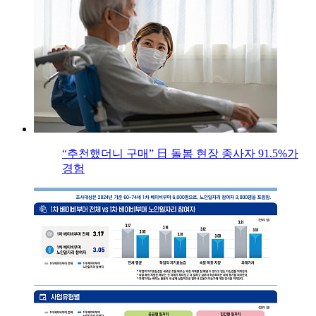
“추천했더니 구매” 日 돌봄 현장 종사자 91.5%가
경험