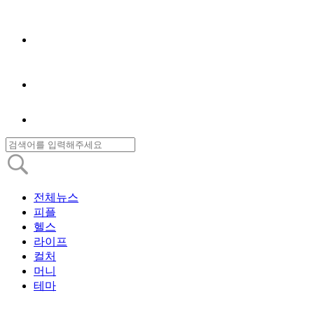
전체뉴스
피플
헬스
라이프
컬처
머니
테마