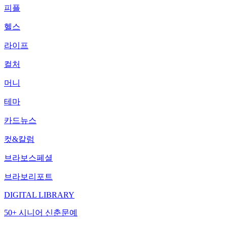
피플
헬스
라이프
컬처
머니
테마
카드뉴스
컷&칼럼
브라보스페셜
브라보리포트
DIGITAL LIBRARY
50+ 시니어 신춘문예