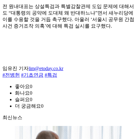
전 원내대표는 상설특검과 특별감찰관제 도입 문제에 대해서
도 “대통령의 공약에 도대체 왜 반대하느냐”면서 새누리당에
이를 수용할 것을 거듭 촉구했다. 아울러 ‘서울시 공무원 간첩
사건 증거조작 의혹’에 대해 특검 실시를 요구했다.
임유진 기자
lim@etoday.co.kr
#전병헌
#기초연금
#특검
좋아요
0
화나요
0
슬퍼요
0
더 궁금해요
0
최신뉴스